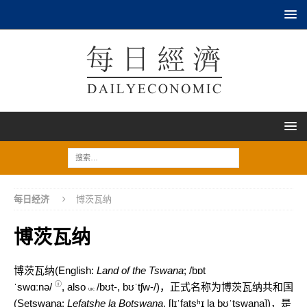
每日经济
博茨瓦纳
博茨瓦纳
博茨瓦纳(English:
Land of the Tswana
;
/
b
ɒ
t
ⓘ
ˈ
s
w
ɑː
n
ə
/
, also
/
b
ʊ
t
-,
b
ʊ
ˈ
tʃ
w
-/
)，正式名称为博茨瓦纳共和国
UK:
(Setswana:
Lefatshe la Botswana
,
[lɪˈfatsʰɪ
la
bʊˈtswana]
)，是