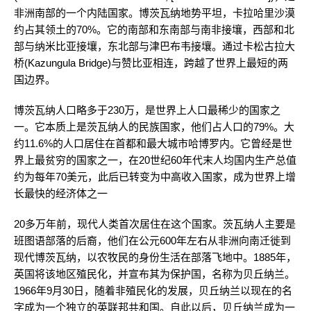
非洲南部的一个内陆国家。博茨瓦纳地势平坦，卡拉哈里沙漠
约占其领土的70%。它的南部和东南部与南非接壤，西部和北
部与纳米比亚接壤，东北部与津巴布韦接壤。通过卡松古拉大
桥(Kazungula Bridge)与赞比亚相连，跨越了世界上最短的两
国边界。
博茨瓦纳人口略多于230万，是世界上人口最稀少的国家之
一。它本质上是茨瓦纳人的民族国家，他们占人口的79%。大
约11.6%的人口居住在首都和最大城市哈博罗内。它曾经是世
界上最贫穷的国家之一，在20世纪60年代末人均国内生产总值
约为每年70美元，此后已转变为中高收入国家，成为世界上增
长最快的经济体之一
20多万年前，现代人类首次居住在这个国家。茨瓦纳人主要是
班图语部落的后裔，他们在公元600年左右从非洲向南迁徙到
现代博茨瓦纳，以农牧民的身份生活在部落飞地中。1885年，
英国将该地区殖民化，并宣布其为保护国，名称为贝丘纳兰。
1966年9月30日，随着非殖民化的发展，贝丘纳兰以现在的名
字成为一个独立的英联邦共和国。自此以后，贝丘纳兰成为一