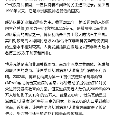
个代议制共和国，一直保持着不间断的民主选举记录，至少自
1998年以来，它是非洲腐败排名最低的国家。
经济以采矿业和旅游业为主。截至2021年，博茨瓦纳的人均国
内生产总值(购买力平价)约为18,113美元，是撒哈拉以南非洲
地区最高的国家之一。博茨瓦纳是世界上最大的钻石生产国。
其相对较高的人均国民总收入(据估计在非洲排名第四)使该国
的生活水平相对较高，人类发展指数在撒哈拉以南非洲大陆排
名第三(仅次于加蓬和南非)。
博茨瓦纳是南部非洲关税同盟、南部非洲发展共同体、英联邦
和联合国的成员。该国受到艾滋病毒/艾滋病流行病的不利影
响。2002年，博茨瓦纳成为第一个提供抗逆转录病毒药物
(ARVs)帮助抗击艾滋病的国家，尽管启动了提供治疗和对民
众进行艾滋病教育的方案，但艾滋病患者人数仍从2005年的29
万人增加到了2013年的32万人。截至2014年，博茨瓦纳是艾
滋病毒/艾滋病流行率第三高的国家，约有20%的人口受到感染
然而，近年来，该国在防治艾滋病毒/艾滋病方面取得了长足
进步，努力提供适当的治疗并降低母婴传播率。