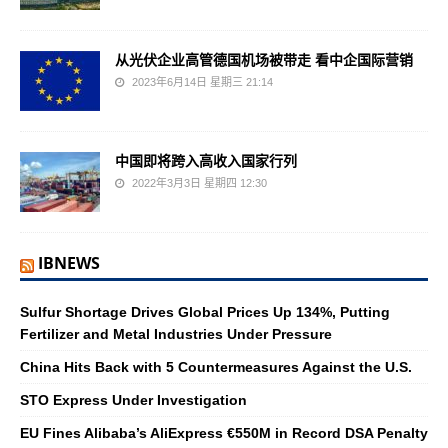
从光伏企业高管德国机场被带走 看中企国际营销
2023年6月14日 星期三 21:14
中国即将跨入高收入国家行列
2022年3月3日 星期四 12:30
IBNEWS
Sulfur Shortage Drives Global Prices Up 134%, Putting
Fertilizer and Metal Industries Under Pressure
China Hits Back with 5 Countermeasures Against the U.S.
STO Express Under Investigation
EU Fines Alibaba’s AliExpress €550M in Record DSA Penalty