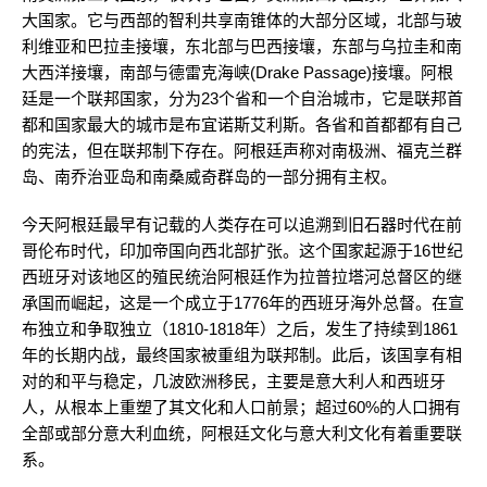
大国家。它与西部的智利共享南锥体的大部分区域，北部与玻
利维亚和巴拉圭接壤，东北部与巴西接壤，东部与乌拉圭和南
大西洋接壤，南部与德雷克海峡(Drake Passage)接壤。阿根
廷是一个联邦国家，分为23个省和一个自治城市，它是联邦首
都和国家最大的城市是布宜诺斯艾利斯。各省和首都都有自己
的宪法，但在联邦制下存在。阿根廷声称对南极洲、福克兰群
岛、南乔治亚岛和南桑威奇群岛的一部分拥有主权。
今天阿根廷最早有记载的人类存在可以追溯到旧石器时代在前
哥伦布时代，印加帝国向西北部扩张。这个国家起源于16世纪
西班牙对该地区的殖民统治阿根廷作为拉普拉塔河总督区的继
承国而崛起，这是一个成立于1776年的西班牙海外总督。在宣
布独立和争取独立（1810-1818年）之后，发生了持续到1861
年的长期内战，最终国家被重组为联邦制。此后，该国享有相
对的和平与稳定，几波欧洲移民，主要是意大利人和西班牙
人，从根本上重塑了其文化和人口前景；超过60%的人口拥有
全部或部分意大利血统，阿根廷文化与意大利文化有着重要联
系。