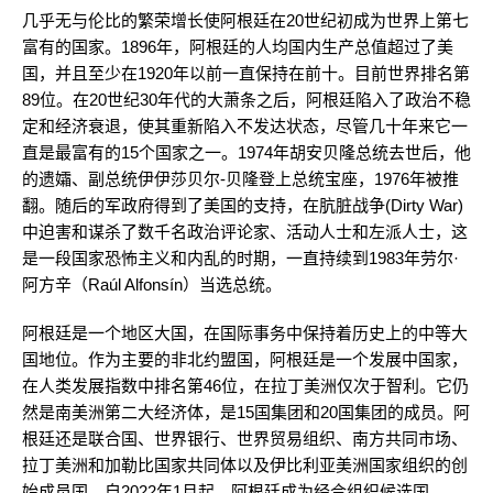
几乎无与伦比的繁荣增长使阿根廷在20世纪初成为世界上第七
富有的国家。1896年，阿根廷的人均国内生产总值超过了美
国，并且至少在1920年以前一直保持在前十。目前世界排名第
89位。在20世纪30年代的大萧条之后，阿根廷陷入了政治不稳
定和经济衰退，使其重新陷入不发达状态，尽管几十年来它一
直是最富有的15个国家之一。1974年胡安贝隆总统去世后，他
的遗孀、副总统伊伊莎贝尔-贝隆登上总统宝座，1976年被推
翻。随后的军政府得到了美国的支持，在肮脏战争(Dirty War)
中迫害和谋杀了数千名政治评论家、活动人士和左派人士，这
是一段国家恐怖主义和内乱的时期，一直持续到1983年劳尔·
阿方辛（Raúl Alfonsín）当选总统。
阿根廷是一个地区大国，在国际事务中保持着历史上的中等大
国地位。作为主要的非北约盟国，阿根廷是一个发展中国家，
在人类发展指数中排名第46位，在拉丁美洲仅次于智利。它仍
然是南美洲第二大经济体，是15国集团和20国集团的成员。阿
根廷还是联合国、世界银行、世界贸易组织、南方共同市场、
拉丁美洲和加勒比国家共同体以及伊比利亚美洲国家组织的创
始成员国。自2022年1月起，阿根廷成为经合组织候选国。