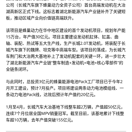
公司（长城汽车旗下蜂巢动力全资子公司）首台高端发动机在大冶
湖高新区正式下线。这标志着湖北新能源汽车产业链补齐了关键短
板，推动区域产业向价值链高端跃升。
该项目是蜂巢动力在华中地区建设的首个发动机项目，规划年产能
15万台，年产值30亿元。项目主要建设发动机缸体、缸盖、曲
轴、装配、热试等五大生产线，生产长城2.0T发动机，将装配于长
城汽车旗下的魏牌、坦克等中高端车型。该项目的落成，为长城汽
车荆门和大冶两大基地补上了发动机配套的关键一环，进一步壮大
了湖北新能源汽车产业链“整车制造+发动机+电池+核心零部件”的
全链条闭环。
与此同时，总投资3亿元的蜂巢能源电池Pack工厂项目已于今年2
月开工建设，预计7月投产。项目将建设两条动力电池模组线、一
条动力电池Pack线，达效后预计年产值约20亿元。
1月至4月，长城汽车大冶基地下线整车超2万辆，产值超50亿元，
连续7个月位居全国MPV销量冠军。截至目前，该基地累计下线整
车超10万辆，去年产值突破155亿元。