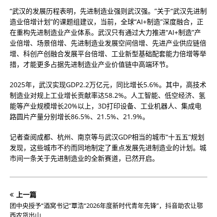
“武汉的发展历程表明，先进制造业强则武汉强。”关于“武汉先进制
造业倍增计划”的课题组建议，当前，全球“AI+制造”深度融合，正
在重构先进制造业产业体系。武汉只有通过大力推进“AI+制造”产
业倍增、场景倍增、先进制造业发展空间倍增、先进产业供应链倍
增、科创产创融合发展平台倍增、工业新型基础配套能力倍增等举
措，才能更多占据先进制造业产业价值链中高端环节。
2025年，武汉实现GDP2.2万亿元，同比增长5.6%。其中，高技术
制造业对规上工业增长贡献率达58.2%。人工智能、低空经济、氢
能等产业规模增长20%以上，3D打印设备、工业机器人、集成电
路圆片产量分别增长86.5%、21.5%、21.9%。
记者查阅成都、杭州、南京等与武汉GDP相当的城市“十五五”规划
发现，这些城市不约而同地制定了重点发展先进制造业的计划。城
市间一条关于先进制造业的全新赛道，已然开启。
上一篇
团中央授予“酒窝书记”覃浩“2026年度新时代青年先锋”，抖音助农让鄂
西农货出山