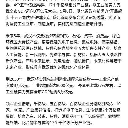
群、4个五千亿级集群、17个千亿级细分产业链，以工业硬实力支
撑全市GDP迈向3万亿元大关。5月8日，湖北省政府新闻办“开局起
步‘十五五’加力奋进建支点”系列新闻发布会武汉专场透露，武汉市
将坚持工业立市、制造强市，实施先进制造业倍增计划。
未来5年，武汉不仅要稳步转型钢铁、石化、汽车、消费品、绿色
环保五大传统产业，更要做强光电子信息、集成电路、高端装备、
生物医药及医疗器械、软件和信息服务业五大新兴支柱产业，培育
人工智能、新一代网络、先进半导体、新材料、机器人五大战略性
新兴产业，布局未来显示、光电融合、脑机接口、未来材料等若干
未来产业，形成具有武汉优势的现代化产业体系。
到2030年，武汉将实现先进制造业规模总量倍增——工业总产值
突破3万亿元，工业增加值达8000亿元、占GDP比重27%左右，以
工业硬实力支撑全市GDP迈向3万亿元。
领军企业倍增，千亿级、五百亿级、百亿级企业分别达到3家、10
家、40家。产业集群倍增，打造光电子信息、生命健康2个万亿级
集群，培育汽车、装备、软件、消费品4个五千亿级集群，做强智
能终端、化合物半导体等17个千亿级细分产业链。