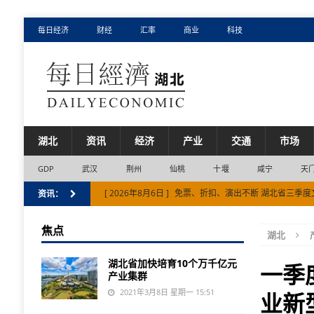
每日经济
财经
汇率
商业
科技
湖北
资讯
经济
产业
交通
市场
GDP
武汉
荆州
仙桃
十堰
咸宁
天
[ 2026年8月6日 ]
免票、折扣、演出不断 湖北省三季
资讯：
[ 2026年8月7日 ]
武汉市打造AI“超级个体”成长热土 
焦点
湖北
[ 2026年8月6日 ]
十五年产量增长四倍 湖北省秭归县“
湖北省加快培育10个万千亿元
一季
产业集群
2021年3月8日 星期一 15:51
业新