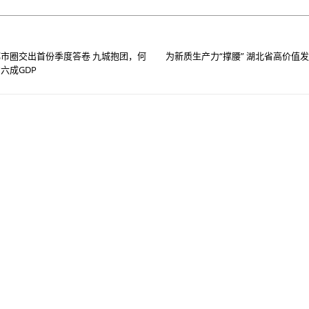
市圈交出首份季度答卷 九城抱团，何
为新质生产力“撑腰” 湖北省高价值
六成GDP