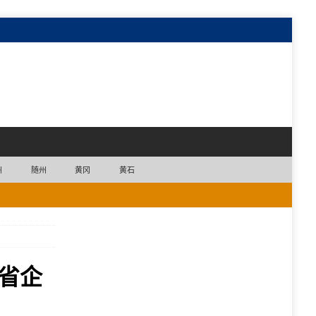
州
随州
黄冈
黄石
北省企