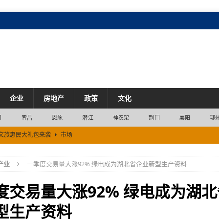
企业
房地产
政策
文化
门
宜昌
恩施
潜江
神农架
荆门
襄阳
鄂
度文旅惠民大礼包来袭
市场
团队创业一年产出多部现象级作品
产业
产业
一季度交易量大涨92% 绿电成为湖北省企业新型生产资料
吃干榨尽”每一颗脐橙
产业
度交易量大涨92% 绿电成为湖
型生产资料