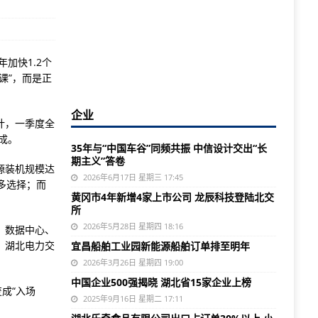
加快1.2个
课”，而是正
企业
计，一季度全
三成。
35年与“中国车谷”同频共振 中信设计交出“长
期主义”答卷
源装机规模达
2026年6月17日 星期三 17:45
更多选择；而
黄冈市4年新增4家上市公司 龙辰科技登陆北交
所
2026年5月28日 星期四 18:16
；数据中心、
，湖北电力交
宜昌船舶工业园新能源船舶订单排至明年
2026年3月26日 星期四 19:00
中国企业500强揭晓 湖北省15家企业上榜
成“入场
2025年9月16日 星期二 17:11