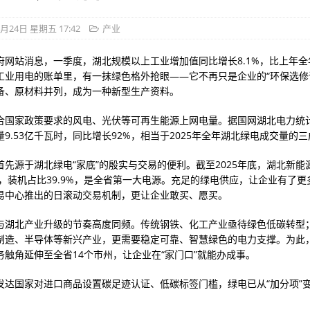
4月24日 星期五 17:42
产业
府网站消息，一季度，湖北规模以上工业增加值同比增长8.1%，比上年全年
工业用电的账单里，有一抹绿色格外抢眼——它不再只是企业的“环保选修
备、原材料并列，成为一种新型生产资料。
合国家政策要求的风电、光伏等可再生能源上网电量。据国网湖北电力统
9.53亿千瓦时，同比增长92%，相当于2025年全年湖北绿电成交量的
首先源于湖北绿电“家底”的殷实与交易的便利。截至2025年底，湖北新能
千瓦，装机占比39.9%，是全省第一大电源。充足的绿电供应，让企业有了
易中心推出的日滚动交易机制，更让企业敢买、愿买。
与湖北产业升级的节奏高度同频。传统钢铁、化工产业亟待绿色低碳转型
制造、半导体等新兴产业，更需要稳定可靠、智慧绿色的电力支撑。为此
务触角延伸至全省14个市州，让企业在“家门口”就能办成事。
发达国家对进口商品设置碳足迹认证、低碳标签门槛，绿电已从“加分项”变