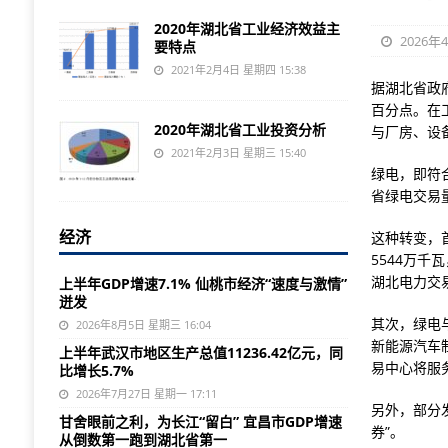
2020年湖北省工业经济效益主
2026年
要特点
2021年2月4日 星期四 15:38
据湖北省政
百分点。在
2020年湖北省工业投资分析
与厂房、设
2021年2月3日 星期三 15:40
绿电，即符
省绿电交易量
经济
这种转变，
5544万
湖北电力交
上半年GDP增速7.1% 仙桃市经济“速度与激情”
迸发
其次，绿电
2026年8月5日 星期三 16:04
新能源汽车
上半年武汉市地区生产总值11236.42亿元，同
易中心将服
比增长5.7%
2026年7月27日 星期一 17:11
另外，部分
甘舍眼前之利，为长江“留白” 宜昌市GDP增速
券”。
从倒数第一跑到湖北省第一