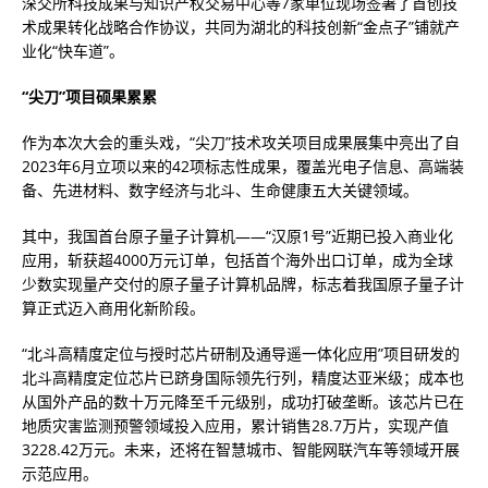
深交所科技成果与知识产权交易中心等7家单位现场签署了首创技
术成果转化战略合作协议，共同为湖北的科技创新“金点子”铺就产
业化“快车道”。
“尖刀”项目硕果累累
作为本次大会的重头戏，“尖刀”技术攻关项目成果展集中亮出了自
2023年6月立项以来的42项标志性成果，覆盖光电子信息、高端装
备、先进材料、数字经济与北斗、生命健康五大关键领域。
其中，我国首台原子量子计算机——“汉原1号”近期已投入商业化
应用，斩获超4000万元订单，包括首个海外出口订单，成为全球
少数实现量产交付的原子量子计算机品牌，标志着我国原子量子计
算正式迈入商用化新阶段。
“北斗高精度定位与授时芯片研制及通导遥一体化应用”项目研发的
北斗高精度定位芯片已跻身国际领先行列，精度达亚米级；成本也
从国外产品的数十万元降至千元级别，成功打破垄断。该芯片已在
地质灾害监测预警领域投入应用，累计销售28.7万片，实现产值
3228.42万元。未来，还将在智慧城市、智能网联汽车等领域开展
示范应用。