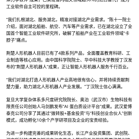
工业软件自主可控的里程碑。
“我们扎根湖北、服务湖北，精准对接湖北产业需求。”陈十一院士
介绍，面对湖北船舶、航空、汽车等产业需求，已在湖北设立了全
国首个智能工业软件研究所，破解了船舶产业在工业软件领域“卡
脖子”痛点。
荆楚人形机器人目前已有了4款系列产品，全面覆盖教育科研、工
业制造等核心应用。由中国科学院院士、华中科技大学教授丁汉发
布的“荆楚人形机器人”成果，正让智能人形机器人服务千行百业。
“我们对湖北打造人形机器人产业高地很有信心，并将持续贡献荆
楚力量，助力湖北人形机器人产业发展。”丁汉院士信心满满。
复旦大学复杂体系多尺度研究院院长、奥泊（武汉市）生物科技有
限责任公司创始人马剑鹏发布“AI 蛋白质设计平台”成果。武汉爱博
泰克公司分享了其通过“拨转股+基金投资”与“科技创业合伙人”创新
模式，成功孵化10余个产学研项目及企业的宝贵经验。
为进一步构建完善的成果转化生态，长江产业投资集团、武创院、