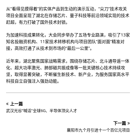
从“看得见摸得着”的实体产品到生动的演示互动，“尖刀”技术攻关
项目全面呈现了湖北在存储芯片、量子科技等前沿领域实现的技术
赶超，有力打破了国外技术封锁。
为加速科技成果转化，大会同步举办了五场专业路演，吸引了13家
知名投融资机构、11家技术转移机构与项目团队“面对面”精准对
接，高效打通了从技术到市场的“最后一公里”。
近年来，湖北聚焦国家战略需求，围绕存储芯片、北斗通导遥一体
化、超大功率激光、肺部磁共振成像等一批关键核心技术持续攻
坚，取得显著突破，不断催生新技术、新产业，为服务国家高水平
科技自立自强注入强劲动能。
上一篇
武汉光谷“喊话”全球6G、半导体顶尖人才
下一篇
襄阳市九个月引进十一个百亿元项目