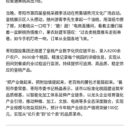
较普通黄桃高出3倍。
当晚，枣阳市第四届皇桃采摘季活动在熊集镇熊河文化广场启动。
皇桃展示区人头攒动，随州游客李先生拿起一个油桃，用湿纸巾擦
了擦，对着桃尖一口咬下：“脆！甜！”电商直播间，看着主播们端
着一盆鲜桃热情推介，果农赵建军感叹：“过去卖桃靠推车走街串
巷，如今手机叮咚一响，订单从全国各地飞来。”
枣阳国投集团还搭建了皇桃产业数字化供应链平台，录入8200余
户农户、8600余个桃园，精准记录每个桃园的详细信息，实现从
田间到餐桌的全过程运行监测，持续提供可追溯、高品质、稳定供
应的皇桃产品。
“把产业做起来，把附加值提起来，老百姓的腰包才能鼓起来。”襄
阳市委常委、枣阳市委书记杨晶表示，该市以标准化桃园建设筑牢
品质根基，以智能化加工体系延伸产业链条，以龙头企业培育强化
产业引领，推动种植、加工、文旅、电商等多业态深度融合，实现
产业规模与效益双跃升。预计今年桃产业综合产值将突破100亿
元，实现从“论斤卖”到“论个卖”的品质革命。