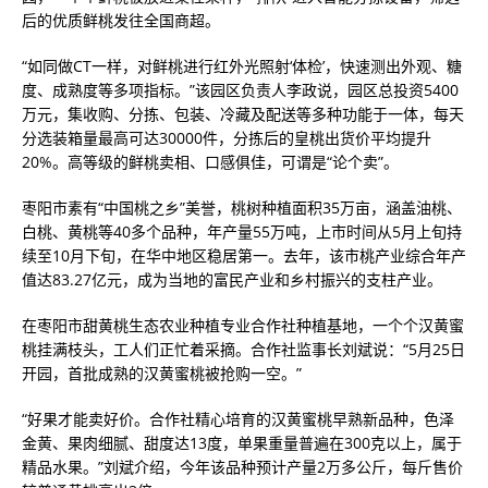
后的优质鲜桃发往全国商超。
“如同做CT一样，对鲜桃进行红外光照射‘体检’，快速测出外观、糖
度、成熟度等多项指标。”该园区负责人李政说，园区总投资5400
万元，集收购、分拣、包装、冷藏及配送等多种功能于一体，每天
分选装箱量最高可达30000件，分拣后的皇桃出货价平均提升
20%。高等级的鲜桃卖相、口感俱佳，可谓是“论个卖”。
枣阳市素有“中国桃之乡”美誉，桃树种植面积35万亩，涵盖油桃、
白桃、黄桃等40多个品种，年产量55万吨，上市时间从5月上旬持
续至10月下旬，在华中地区稳居第一。去年，该市桃产业综合年产
值达83.27亿元，成为当地的富民产业和乡村振兴的支柱产业。
在枣阳市甜黄桃生态农业种植专业合作社种植基地，一个个汉黄蜜
桃挂满枝头，工人们正忙着采摘。合作社监事长刘斌说：“5月25日
开园，首批成熟的汉黄蜜桃被抢购一空。”
“好果才能卖好价。合作社精心培育的汉黄蜜桃早熟新品种，色泽
金黄、果肉细腻、甜度达13度，单果重量普遍在300克以上，属于
精品水果。”刘斌介绍，今年该品种预计产量2万多公斤，每斤售价