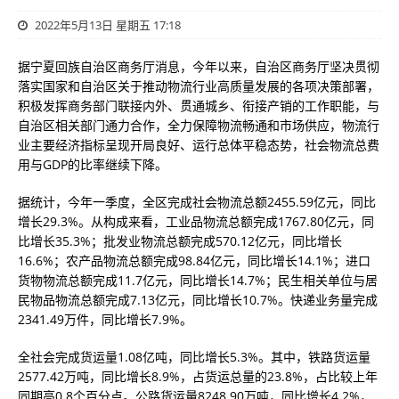
2022年5月13日 星期五 17:18
据宁夏回族自治区商务厅消息，今年
以来，自治区商务厅坚决贯彻
落实国家和自治区关于推动物流行业
高质量
发展的各项决策部署，
积极发挥商务部门
联
接内外
、贯通城乡、衔接产销
的
工作职能，
与
自治区相关部门通力合作，
全力保障物流畅通
和
市场供应，
物流行
业主要经济指标
呈现
开局良好
、
运行总体平稳
态势
，社会物流总费
用与GDP的比率继续
下降
。
据统计，今
年
一季度，全区
完成
社会物流总额2455.59亿元，同比
增长29.3%。从构成来看，工业品物流总额完成1767.80亿元，同
比增长35.3%；批发业物流总额完成570.12亿元，同比增长
16.6%；农产品物流总额完成98.84亿元，同比增长14.1%；进口
货物物流总额完成11.7亿元，同比增长14.7%；民生相关单位与居
民物品物流总额完成7.13亿元，同比增长10.7%。快递业务量完成
2341.49万件，同比增长7.9%。
全社会完成货运量1.
0
8
亿
吨，同比增长5.3%。其中，铁路货运量
2577.42万吨，同比增长8.9%，占货运总量的23.8%，占比较上年
同期高0.8个百分点。公路货运量8248.90万吨，同比增长4.2%，