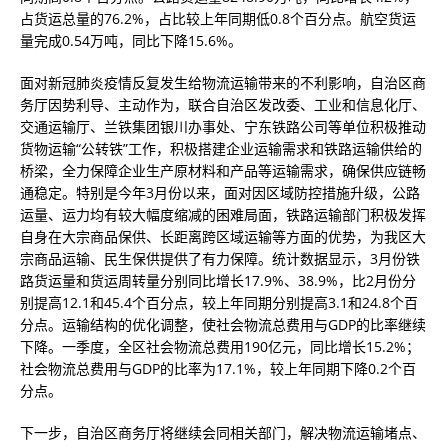
占货运总量的76.2%，占比较上年同期低0.8个百分点。航空货运
量完成0.54万吨，同比下降15.6%。
面对
新冠肺炎疫情
反复
发生
给物流运输
带来的不利影响
，自治区商
务厅
因势利导、
主动作为，
联合自治区发改委、工
业和
信
息化
厅、
交通运输厅、兰铁集团银川办事处、宁东铁路公司等单位积极推动
货物运输
“公转铁”
工作
，
积极
搭建
企业运输需求和铁路运输供给的
桥梁，全力保障企业生产原材料和产品等运输需求，确保供应链畅
通稳定。特别是今年
3月份以来，
面对
因区域防控
措施
升级，公路
运量、运力均有较大幅度缩减
的
困难局面
，
铁路运输
部门
积极发挥
自身在大宗商品保供、长距离跨区域运输等方面的优势，为
我区
大
宗商品运输、民生保供
提供了有力保障。
统计数据显示，
3月份铁
路货运量和货运周转量分别同比增长17.9%、38.9%，比2月份分
别提高12.1和45.4个百分点，较上年同期分别提高3.1和24.8个百
分点
。
运输结构
的优化
调整
，
使
社会物流总费用与GDP的比率继续
下降
。
一季度，
全区社会物流总费用190亿元，同比增长15.2%；
社会物流总费用与GDP的比率为17.1%，较上年同期
下降
0.2个百
分点。
下一步，自治区商务厅将继续
会同
相关部门，解决物流运输堵点、