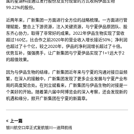
属的星湖科技通过发行股份及支付现金的方式收购伊品生物
99.22%的股份。
近两年来，广新集团一方面进行全方位的战略梳理。一方面进行管
理赋能，整合上下游资源，注入关键资源，与宁夏伊品原团队、股
东齐心协力，取得了非常好的成果。2022年伊品生物实现了营收
超过160亿，比合作之前2020年的营业收入增长接近50%；净利润
也超过了十个亿，较之2020年，伊品的净利润增长超过了十倍。
优势互补，强强携手，让广新集团与宁夏伊品实现了1+1远大于2
的超值效果。
因为与伊品生物的结缘，广新集团近年来与宁夏的沟通对接日益频
繁，在深入的接触中，广新集团发现了更多企业发展与宁夏产业布
局的高度契合处。在刘立斌看来，广新集团与伊品生物的对接是一
个美好的开始。随着第六届中阿博览会的深入考察，还会发现新的
机遇和缘分，掀开广新集团在宁夏的新篇章。
上一篇
银川航空口岸正式复航银川—迪拜航线