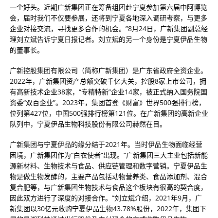
一个好头。近期广新集团正在筹备组团赴宁夏参加第六届中阿博览
会，届时我们不仅要参展，还将到宁夏各地深入调研考察，与更多
企业对接交流，寻找更多合作的机会。”8月24日，广新集团副总经
理刘立斌告诉宁夏日报记者。刘立斌的另一个身份是宁夏伊品生物
的董事长。
广新控股集团有限公司（简称广新集团）是广东省政府全资企业。
2022年，广新集团资产总额突破千亿大关，控股8家上市公司，拥
有高新技术企业38家，“专精特新”企业14家，被正式纳入国务院国
资委“双百企业”。2023年，集团首登《财富》世界500强排行榜，
位列第427位，中国500强排行榜第121位。在广新集团的高新企业
队列中，宁夏伊品生物科技股份有限公司赫然在目。
广新集团与宁夏伊品的缘分结于2021年。当时伊品生物面临经营
困境，广新集团作为“白衣使者”出现。“广新集团三大主业包括新能
源新材料、生物技术与食品、供应链管理和数字营销。宁夏伊品生
物是做生物发酵的，主要产品包括动物营养类、食品添加剂、混合
复合肥等，与广新集团生物技术与食品这个板块有很高的契合度，
因此双方进行了深度的对接合作。”刘立斌介绍，2021年9月，广
新集团以30亿元收购宁夏伊品生物43.78%股份，2022年，集团下