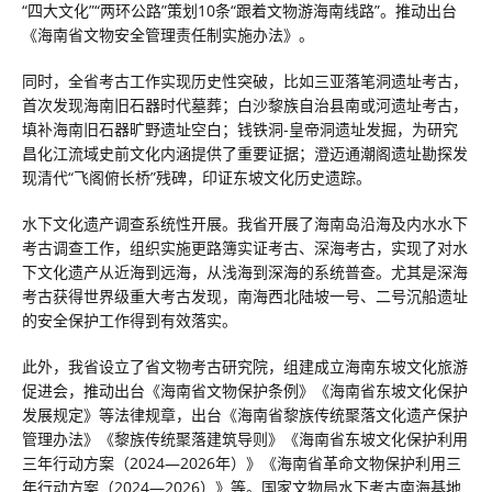
“四大文化”“两环公路”策划10条“跟着文物游海南线路”。推动出台
《海南省文物安全管理责任制实施办法》。
同时，全省考古工作实现历史性突破，比如三亚落笔洞遗址考古，
首次发现海南旧石器时代墓葬；白沙黎族自治县南或河遗址考古，
填补海南旧石器旷野遗址空白；钱铁洞-皇帝洞遗址发掘，为研究
昌化江流域史前文化内涵提供了重要证据；澄迈通潮阁遗址勘探发
现清代“飞阁俯长桥”残碑，印证东坡文化历史遗踪。
水下文化遗产调查系统性开展。我省开展了海南岛沿海及内水水下
考古调查工作，组织实施更路簿实证考古、深海考古，实现了对水
下文化遗产从近海到远海，从浅海到深海的系统普查。尤其是深海
考古获得世界级重大考古发现，南海西北陆坡一号、二号沉船遗址
的安全保护工作得到有效落实。
此外，我省设立了省文物考古研究院，组建成立海南东坡文化旅游
促进会，推动出台《海南省文物保护条例》《海南省东坡文化保护
发展规定》等法律规章，出台《海南省黎族传统聚落文化遗产保护
管理办法》《黎族传统聚落建筑导则》《海南省东坡文化保护利用
三年行动方案（2024—2026年）》《海南省革命文物保护利用三
年行动方案（2024—2026）》等。国家文物局水下考古南海基地