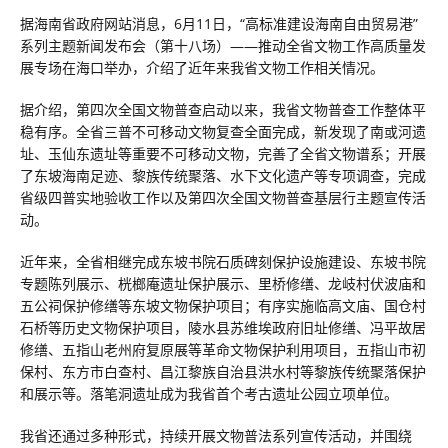
据海南省政府网站消息，6月11日，“高标准建设海南自由贸易港”
系列主题新闻发布会（第十八场）——推动全省文物工作高质量发
展专场在海口举办，介绍了近年来我省文物工作相关情况。
据介绍，第四次全国文物普查启动以来，我省文物普查工作整体平
稳有序。全省三普不可移动文物复查全面完成，新发现了南或河遗
址、玉仙东遗址等重要不可移动文物，完善了全省文物谱系；开展
了东坡海南足迹、黎族传统聚落、水下文化遗产等专项调查，完成
省级四普实地验收工作以及第四次全国文物普查基层行主题宣传活
动。
近年来，全省相继完成东坡书院石质碑刻保护设施建设、东坡书院
专题陈列展示、桄榔庵遗址保护展示、里桥修缮、龙岐村伏波庙和
五公祠保护修缮等东坡文物保护项目；有序实施临高文庙、国仓村
石桥等历史文物保护项目，陵水县苏维埃政府旧址修缮、冯平故居
修缮、五指山老州府复原展等革命文物保护利用项目，五指山市初
保村、东方市白查村、昌江黎族自治县洪水村等黎族传统聚落保护
和展示等。落笔洞遗址成为我省首个考古遗址公园立项单位。
我省还通过多种形式，持续开展文物普法系列宣传活动，并围绕