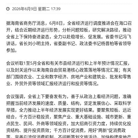
2026年6月9日 星期二 17:39
据海南省商务厅消息，6月8日，全省经济运行调度推进会在海口召
开，结合近期经济运行形势，分析问题短板，研究解决路径，推动
全省上下保持奋进姿态，全力以赴稳增长、促发展。省委书记冯飞
讲话，省长刘小明主持，省委副书记、政法委书记杨晋柏等省领导
参加。
会议听取1至5月全省和有关市县经济运行和上半年预计情况汇报，
以及封关运作以来海南自由贸易港核心政策落地等情况汇报；有关
部门围绕农业、工业和数字经济、房地产业和建筑业、批发和零售
业、外贸外资等领域汇报经济运行和投资等情况。
会议强调，全省上下要奋发有为，善于从政治上看经济问题，准确
把握当前经济发展的速度、质量、结构，坚定发展信心、采取科学
举措，全力推动上半年经济发展实现更好结果。要聚焦短板、远近
结合，千方百计稳投资，聚焦产业、重大基础设施、城市更新、重
点民生、民间、外商等领域投资，加大招商引资力度，持续优化投
资结构、提升投资质效；千方百计促消费，用好“两新”促消费政
策，完善引流促消费机制，不间断策划文旅活动，加快构建房地产