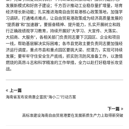
发展新模式和好房子建设；千方百计推动工业稳存量扩增量，培育
经济增长新动能；扎实推进海南自由贸易港核心政策落地，加强学
习调研，打通堵点难点，让自由贸易港政策成为经济高质量发展的
“提质器”和“加速器”。要振奋精神、提升能力，扎实开展树立和践
行正确政绩观学习教育，持续开展好“大学习、大宣传、大落实、
大招商、大服务”，各相关部门负责同志要下沉园区、企业和项目
一线，帮助基层解决实际困难；各市县党政主要负责同志要加强经
济运行调度，重点市县和重点园区要挑大梁、挖潜力，实现可持续
发展；要牢牢守住安全生产底线，抓实防汛防风准备工作，以激情
燃烧的高昂斗志和科学精准的工作举措，全力以赴打好稳增长攻坚
战。
上一篇
海南省发布安商惠企富民“海小二”行动方案
下一篇
高标准建设海南自由贸易港要在发展新质生产力上取得新突破