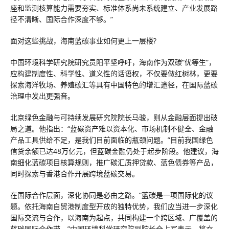
座和监测核算能力需要夯实、标准体系尚未系统建立、产业发展路
径不清晰、国际合作深度不够。”
面对这些挑战，海南蓝碳事业如何更上一层楼?
中国环境科学研究院研究员阳平坚呼吁，海南作为双碳“优等生”，
应构建制度性、科学性、道义性的话语权，不仅要做红树林，更要
探索海洋牧场、养殖碳汇等具有中国特色的增汇途径，在国际蓝碳
治理中发出更强音。
北京绿色金融与可持续发展研究院院长马骏，则从金融层面提出破
局之道。他指出：“蓝碳资产难以资本化、市场机制不健全、金融
产品工具供给不足，是我们目前面临的瓶颈问题。”目前我国绿色
信贷余额已达48万亿元，但蓝碳金融仍处于起步阶段。他建议，海
南细化蓝碳项目核算规则，推广碳汇质押贷款、蓝色债券等产品，
同时探索与香港合作开展跨境蓝碳交易。
在国际合作层面，深化协同是必由之路。“蓝碳是一项国际化的议
题。依托海南自贸港制度型开放的独特优势，我们应当进一步深化
国际交流与合作，以海南为起点，共同构建一个跨区域、广覆盖的
蓝碳国际合作带。”中国环境科学研究院副院长全占军表示，将充