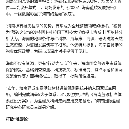
涵盖全国75%的海草种类；造礁石珊瑚物种达393种，均居全国首
位……会议开幕式上，现场发布的《2025年海南蓝碳发展报告》
中，一组数据彰显了海南的蓝碳“家底”。
“海南拥有得天独厚的优势，有望成为全球蓝碳领域的标杆。”被誉
为“蓝碳之父”的沙特阿卜杜拉国王科技大学教授卡洛斯·杜阿尔特分
析认为，海南的地理条件与红树林、海草床、海藻、珊瑚礁等天然
生态资源，为蓝碳发展筑牢了根基。他还特别提到，海南自贸港的
税收优惠政策，为碳市场深度对接提供了便利。
海南不仅有资源，更有“行动力”。近年来，海南围绕蓝碳生态系统
保护修复、基础调查监测、科技攻关、标准研究、试点示范和国际
交流合作等方面持续推进，取得了一批阶段性进展。
“去年，海南建成东寨港红树林通量观测系统并纳入国家试点网
络，编制完成涵盖5大子体系、31项地方标准的《海南蓝碳标准体
系建设方案》，为蓝碳从科研走向应用奠定基础。”海南国际蓝碳
研究中心研究员吉晟男介绍。
打破“唯碳论”