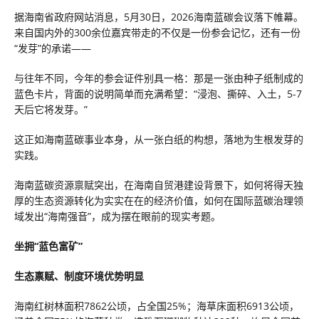
据海南省政府网站消息，5月30日，2026海南蓝碳会议落下帷幕。
来自国内外的300余位嘉宾带走的不仅是一份参会记忆，还有一份
“发芽”的承诺——
与往年不同，今年的参会证件别具一格：那是一张由种子纸制成的
蓝色卡片，背面的说明简单而充满希望：“浸泡、撕碎、入土，5-7
天后它将发芽。”
这正如海南蓝碳事业本身，从一张白纸的构想，落地为生根发芽的
实践。
海南蓝碳资源禀赋突出，在海南自贸港建设背景下，如何将得天独
厚的生态资源转化为实实在在的经济价值，如何在国际蓝碳治理领
域发出“海南强音”，成为摆在眼前的现实考题。
坐拥“蓝色富矿”
生态禀赋、制度环境优势明显
海南红树林面积7862公顷，占全国25%；海草床面积6913公顷，