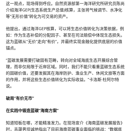
这一观点，现场得到呼应。自然资源部第一海洋研究所研究员陈尚
介绍海洋GEP(生态系统生产总值)核算，主张将气候调节、水净化
等“无形价值”转化为可交易的资产。
他提出，通过海洋GEP核算，可以将生态价值转化为决策依据，例
如：作为生态补偿的分配因子、甚至在司法赔偿中体现生态损失。
这为蓝碳从“无价”走向“有价”，并最终实现金融化提供底层的价值
锚点。
“蓝碳发展需要打破固有范畴，转向对全域海底生态开展综合管
理，而非仅局限于近岸区域。同时，我们不能只看重蓝碳生态系统
的固碳价值，还要发掘其在海岸防护、渔业生产、休闲文旅等方面
的作用，并将这些生态价值转化为实际收益。”卡洛斯·杜阿尔特
说。
破局“有价无市”
在实践中锻造蓝碳“海南方案”
知道短板在哪，才能精准发力。在现场宣介《海南蓝碳发展报告》
时，吉晟男坦诚地指出了目前海南蓝碳事业面临的挑战：“数据底