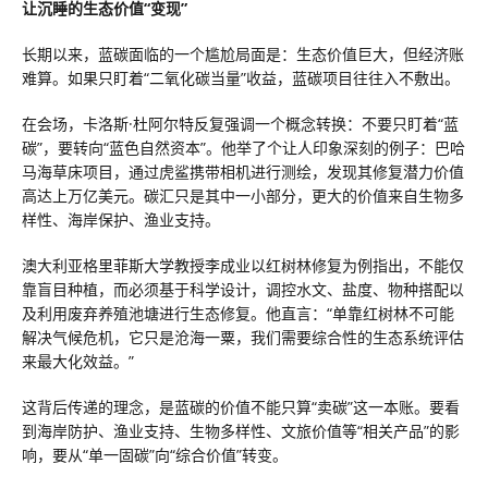
让沉睡的生态价值“变现”
长期以来，蓝碳面临的一个尴尬局面是：生态价值巨大，但经济账
难算。如果只盯着“二氧化碳当量”收益，蓝碳项目往往入不敷出。
在会场，卡洛斯·杜阿尔特反复强调一个概念转换：不要只盯着“蓝
碳”，要转向“蓝色自然资本”。他举了个让人印象深刻的例子：巴哈
马海草床项目，通过虎鲨携带相机进行测绘，发现其修复潜力价值
高达上万亿美元。碳汇只是其中一小部分，更大的价值来自生物多
样性、海岸保护、渔业支持。
澳大利亚格里菲斯大学教授李成业以红树林修复为例指出，不能仅
靠盲目种植，而必须基于科学设计，调控水文、盐度、物种搭配以
及利用废弃养殖池塘进行生态修复。他直言：“单靠红树林不可能
解决气候危机，它只是沧海一粟，我们需要综合性的生态系统评估
来最大化效益。”
这背后传递的理念，是蓝碳的价值不能只算“卖碳”这一本账。要看
到海岸防护、渔业支持、生物多样性、文旅价值等“相关产品”的影
响，要从“单一固碳”向“综合价值”转变。