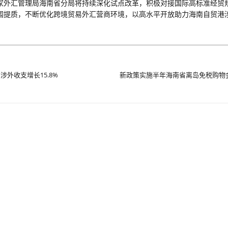
家外汇管理局海南省分局将持续深化试点改革，积极对接国际高标准经贸
围提质，不断优化跨境贸易外汇营商环境，以高水平开放助力海南自贸港
涉外收支增长15.8%
新政策实施半年海南省离岛免税购物金额