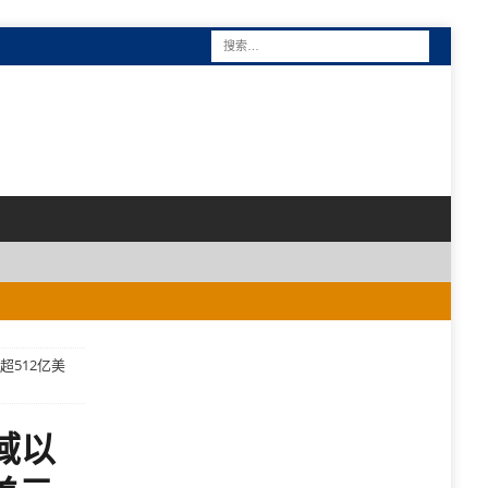
512亿美
域以