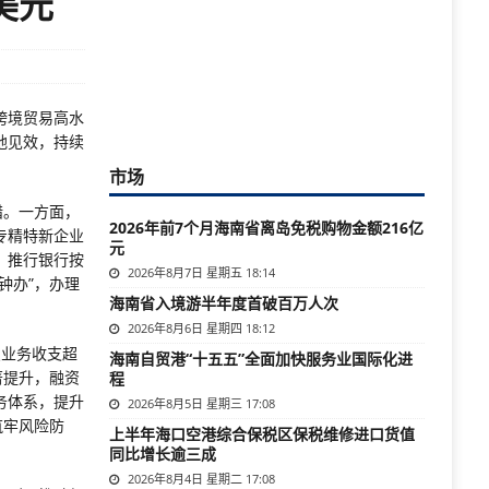
美元
跨境贸易高水
地见效，持续
市场
措。一方面，
2026年前7个月海南省离岛免税购物金额216亿
专精特新企业
元
，推行银行按
2026年8月7日 星期五 18:14
钟办”，办理
海南省入境游半年度首破百万人次
2026年8月6日 星期四 18:12
点业务收支超
海南自贸港“十五五”全面加快服务业国际化进
著提升，融资
程
务体系，提升
2026年8月5日 星期三 17:08
筑牢风险防
上半年海口空港综合保税区保税维修进口货值
同比增长逾三成
2026年8月4日 星期二 17:08