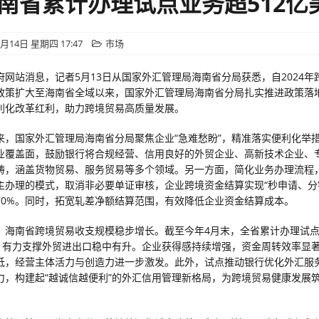
海南省累计办理试点业务超512亿
5月14日 星期四 17:47
市场
府网站消息，记者5月13日从国家外汇管理局海南省分局获悉，自2024年
政策扩大至海南省全域以来，国家外汇管理局海南省分局扎实推进政策落
利化改革红利，助力跨境贸易高质量发展。
来，国家外汇管理局海南省分局聚焦企业“急难愁盼”，精准落实便利化举
业覆盖面，鼓励银行将合规经营、信用良好的外贸企业、高新技术企业、
畴，涵盖货物贸易、服务贸易等多个领域。另一方面，简化业务办理流程
主办理的模式，取消非必要单证审核，企业跨境资金结算实现“秒申请、分
70%。同时，拓宽轧差净额结算范围，有效降低企业资金结算成本。
，海南省跨境贸易收支规模稳步增长。截至今年4月末，全省累计办理试
元，有力支撑外贸进出口稳中有升。企业获得感持续增强，资金周转效率显
低，经营主体活力与创造力进一步激发。此外，试点推动银行优化外汇服
力，构建起“越诚信越便利”的外汇信用管理新格局，为跨境贸易健康发展