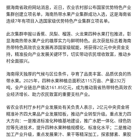
据海南省政府网站消息，近日，农业农村部公布国家优势特色产业
集群创建立项名单，海南热带水果产业集群成功入选，这是海南省
连续7年有项目入选国家级优势特色产业集群立项名单。
此次集群申报以香蕉、凤梨、榴莲、火龙果四种水果打包推进，彰
显海南热带水果产业的雄厚实力与鲜明特色。此次获批标志着海南
热带特色高效农业发展再添国家级赋能，将获得2亿元中央资金支
持，精准投向产业发展关键环节，切实带动农民增收致富，推动乡
村全面振兴。
海南得天独厚的气候与区位条件，孕育了品类丰富、品质优良的热
带水果。2025年，四种水果种植总面积达115万亩、产量232万
吨，全产业链总产值达161.85亿元，成为推动我省热带特色高效农
业经济增长、助力农民致富的重要支柱产业。
省农业农村厅乡村产业发展处有关负责人表示，2亿元中央资金将
精准补齐四大果品产业发展短板，推动产业转型升级。重点发力四
大方向：一是推进标准化种植基地建设，推广水肥一体化、绿色防
控等先进技术，提升四种水果种植规模化、标准化水平；二是推动
加工产业升级，重点发展果汁、果干等精深加工，探索酵素、果胶