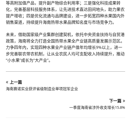
等高附加值产品，提升副产物综合利用率；三是强化科技成果转
化，完善基层科技服务体系，让先进技术直达田间地头，助力果农
提产增收；四是优化流通与品牌建设，进一步拓宽四种水果国内外
销售渠道，持续提升海南热带水果品牌知名度与市场竞争力。
未来，借助国家级产业集群创建契机，依托中央资金扶持与自贸港
政策，海南将全力打造全国热带水果全产业链高质量发展示范区。
力争四年内，实现四种水果全产业链产值年均增长9%以上，进一
步完善联农带农机制，让从业农民人均可支配收入持续提升，推动
“小水果”成长为“大产业”。
上一篇
海南赛诺实业获评省级制造业单项冠军企业
下一篇
一季度海南省涉外收支增长15.8%