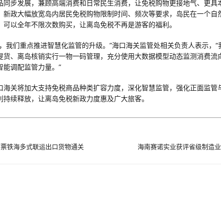
品同步发展，兼顾高端消费和日常民生消费，让免税购物更接地气、更具
，新政大幅放宽岛内居民免税购物限制时间、频次等要求，岛民在一个自
，可以全年不限次数购买，让离岛免税不再是游客的福利。
后，我们重点推进智慧化监管的升级。”海口海关监管处相关负责人表示，“
提货、离岛核销实行一物一码管理，充分使用大数据模型动态监测消费流
智能调配监管力量。”
口海关将加大支持免税商品种类扩容力度，深化智慧监管，强化正面监管
利持续释放，让离岛免税新政力度惠及广大旅客。
首票铁海多式联运出口货物通关
海南赛诺实业获评省级制造业