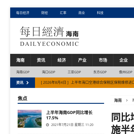
每日经济
财经
汇率
商业
科技
海南
资讯
经济
产业
市场
企业
海南GDP
海口GDP
三亚GDP
东方GDP
儋州GDP
[ 2026年8月4日 ]
上半年海口空港综合保税区保税维修进
资讯
[ 2026年8月6日 ]
海南省入境游半年度首破百万人次
市
焦点
海南
[ 2026年8月5日 ]
海南自贸港“十五五”全面加快服务业国
上半年海南GDP同比增长
同比
17.5%
2021年7月21日 星期三 11:20
施半