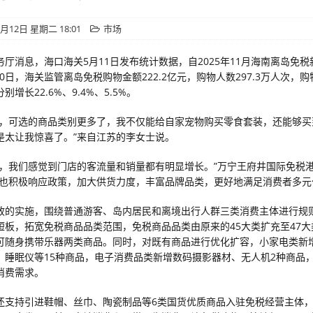
5月12日 星期二 18:01
市场
务厅消息，海口海关5月11日发布统计数据，自2025年11月海南离岛免
月30日，海关监管离岛免税购物金额222.2亿元，购物人数297.3万人次，购
增长22.6%、9.4%、5.5%。
南，可选的商品类别更多了，我不仅能给自家宠物购买零食套装，还能够买
是太让我惊喜了。”来自江苏的李女士说。
后，我们感觉到门店的客流量和销量都有明显增长。”万宁王府井国际免税
们也积极响应政策，加大供货力度，丰富品牌品类，更好地满足消费者多元
政的实施，围绕普通游客、岛内居民和离境出行人群三类消费主体进行规
短板，拓宽免税商品品类范围，免税商品品类由原来的45大类扩充至47大
可随身携带乐器两类商品。同时，对既有商品进行优化扩容，小家电类新
、睡眠仪等15种商品，电子消费品类新增数码摄影器材、无人机2种商品
消费需求。
还支持引进鞋帽、丝巾、陶瓷制品等6类国货优质商品入驻免税经营主体