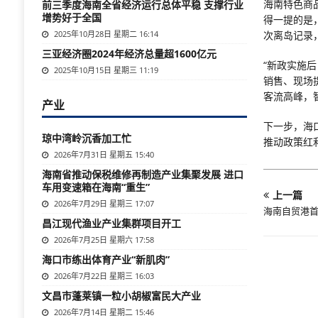
海南特色商
前三季度海南全省经济运行总体平稳 支撑行业
增势好于全国
得一提的是
2025年10月28日 星期二 16:14
次离岛记录
三亚经济圈2024年经济总量超1600亿元
“新政实施
2025年10月15日 星期三 11:19
销售、现场
客流高峰，
产业
下一步，海
琼中湾岭沉香加工忙
推动政策红
2026年7月31日 星期五 15:40
海南省推动保税维修再制造产业集聚发展 进口
车用变速箱在海南“重生”
上一篇
2026年7月29日 星期三 17:07
海南自贸港
昌江现代渔业产业集群项目开工
2026年7月25日 星期六 17:58
海口市练出体育产业“新肌肉”
2026年7月22日 星期三 16:03
文昌市蓬莱镇一粒小胡椒富民大产业
2026年7月14日 星期二 15:46