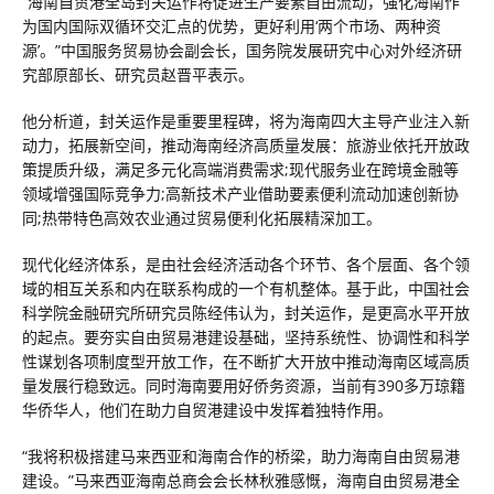
“海南自贸港全岛封关运作将促进生产要素自由流动，强化海南作
为国内国际双循环交汇点的优势，更好利用‘两个市场、两种资
源’。”中国服务贸易协会副会长，国务院发展研究中心对外经济研
究部原部长、研究员赵晋平表示。
他分析道，封关运作是重要里程碑，将为海南四大主导产业注入新
动力，拓展新空间，推动海南经济高质量发展：旅游业依托开放政
策提质升级，满足多元化高端消费需求;现代服务业在跨境金融等
领域增强国际竞争力;高新技术产业借助要素便利流动加速创新协
同;热带特色高效农业通过贸易便利化拓展精深加工。
现代化经济体系，是由社会经济活动各个环节、各个层面、各个领
域的相互关系和内在联系构成的一个有机整体。基于此，中国社会
科学院金融研究所研究员陈经伟认为，封关运作，是更高水平开放
的起点。要夯实自由贸易港建设基础，坚持系统性、协调性和科学
性谋划各项制度型开放工作，在不断扩大开放中推动海南区域高质
量发展行稳致远。同时海南要用好侨务资源，当前有390多万琼籍
华侨华人，他们在助力自贸港建设中发挥着独特作用。
“我将积极搭建马来西亚和海南合作的桥梁，助力海南自由贸易港
建设。”马来西亚海南总商会会长林秋雅感慨，海南自由贸易港全