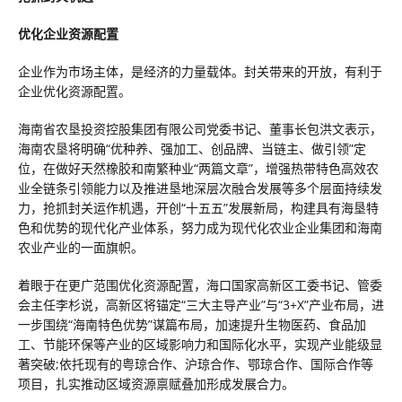
优化企业资源配置
企业作为市场主体，是经济的力量载体。封关带来的开放，有利于
企业优化资源配置。
海南省农垦投资控股集团有限公司党委书记、董事长包洪文表示，
海南农垦将明确“优种养、强加工、创品牌、当链主、做引领”定
位，在做好天然橡胶和南繁种业“两篇文章”，增强热带特色高效农
业全链条引领能力以及推进垦地深层次融合发展等多个层面持续发
力，抢抓封关运作机遇，开创“十五五”发展新局，构建具有海垦特
色和优势的现代化产业体系，努力成为现代化农业企业集团和海南
农业产业的一面旗帜。
着眼于在更广范围优化资源配置，海口国家高新区工委书记、管委
会主任李杉说，高新区将锚定“三大主导产业”与“3+X”产业布局，进
一步围绕“海南特色优势”谋篇布局，加速提升生物医药、食品加
工、节能环保等产业的区域影响力和国际化水平，实现产业能级显
著突破;依托现有的粤琼合作、沪琼合作、鄂琼合作、国际合作等
项目，扎实推动区域资源禀赋叠加形成发展合力。