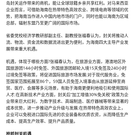
岛封关运作带来的商机，能让全球琼籍乡亲共享红利。对马来西亚
企业而言，可借助海南在热带特色高效农业、跨境电商等领域的优
势，把海南当作进入中国内地市场的门户，同时也能以海南为区域
总部，辐射东盟乃至更广阔的国际市场。
省委党校经济学教研部副主任、副教授张福春认为，封关将推动人
流、物流、资金流和数据流进出更为便利，为海南四大主导产业发
展带来重大机遇。
机遇，体现于哪些方面?张福春认为，在旅游业方面，港澳地区外
国旅游团144小时免签、外国旅游团邮轮入境15天免签及240小时
过境免签等政策，将促进国际旅游市场发展;对于现代服务业，免
签国家范围拓展至86个，59国人员免签入境事由从旅游延伸至商
贸、医疗、会展等多元场景，有助于海南更便利地吸引和使用国际
人才;在高新技术产业方面，封关后“加工增值30%免关税”政策为企
业带来巨大红利，为数字技术、高端制造、医疗器械等带来显著的
成本优势，进一步推动产业升级与发展;在热带特色高效农业上，
企业可以免税进口国际先进的农业装备和优质农资，从而降低生产
成本、提高生产效率、提升产品质量。
抢抓封关机遇