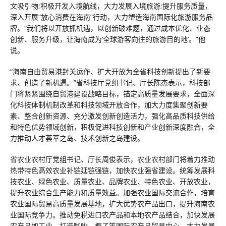
文吸引物;积极开发入境航线，大力发展入境旅游;提升服务质量，
深入开展“放心消费在海南”行动，大力塑造海南国际化旅游服务品
牌。“我们将以开放抓机遇，以创新破难题，通过成本优化、业态
创新、服务升级，让海南成为‘全球游客向往的旅游目的地’。”他
说。
“海南自由贸易港封关运作、扩大开放为全省科技创新提出了新要
求、创造了新机遇。”省科技厅党组书记、厅长陈杰表示，科技部
门将紧紧围绕自贸港建设战略目标，锚定高质量发展要求，全面深
化科技体制机制改革和科技领域开放合作，加大力度集聚创新要
素、整合创新资源、充分激发创新创造活力，强化高品质科技供给
和特色优势领域创新，积极促进科技创新和产业创新深度融合，全
力推动人才荟萃之岛、技术创新之岛建设。
省农业农村厅党组书记、厅长周俊表示，农业农村部门将着力推动
热带特色高效农业补链延链强链，加快农业强省建设。统筹发展科
技农业、绿色农业、质量农业、品牌农业、特色农业、开放农业，
提升农业综合生产能力和质量效益。加强农业国际交流合作，培育
农业国际贸易高质量发展基地，扩大优势农产品出口，提升海南农
业国际竞争力。推动免税进口农产品和本地农产品结合，加快发展
农产品加工业，打造咖啡、椰子等国际农产品贸易中心。大力发展