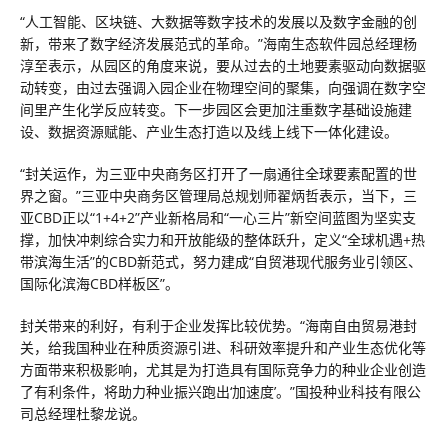
“人工智能、区块链、大数据等数字技术的发展以及数字金融的创
新，带来了数字经济发展范式的革命。”海南生态软件园总经理杨
淳至表示，从园区的角度来说，要从过去的土地要素驱动向数据驱
动转变，由过去强调入园企业在物理空间的聚集，向强调在数字空
间里产生化学反应转变。下一步园区会更加注重数字基础设施建
设、数据资源赋能、产业生态打造以及线上线下一体化建设。
“封关运作，为三亚中央商务区打开了一扇通往全球要素配置的世
界之窗。”三亚中央商务区管理局总规划师翟炳哲表示，当下，三
亚CBD正以“1+4+2”产业新格局和“一心三片”新空间蓝图为坚实支
撑，加快冲刺综合实力和开放能级的整体跃升，定义“全球机遇+热
带滨海生活”的CBD新范式，努力建成“自贸港现代服务业引领区、
国际化滨海CBD样板区”。
封关带来的利好，有利于企业发挥比较优势。“海南自由贸易港封
关，给我国种业在种质资源引进、科研效率提升和产业生态优化等
方面带来积极影响，尤其是为打造具有国际竞争力的种业企业创造
了有利条件，将助力种业振兴跑出‘加速度’。”国投种业科技有限公
司总经理杜黎龙说。