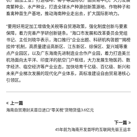
南繁种业、水产种业，打造全球水产种源创新策源地、作物种子和
畜禽种苗生产基地，推动海南种业走出去，扩大国际影响力。
“要用好用足加工增值免关税等自贸港政策，强化制度创新与要素
保障，着力完善产学研创新链条。”海口市发展和改革委员会党组
书记、主任刘晓华表示，海口推行“企业出题、科研机构答题”“揭榜
挂帅”机制，高质量建设高新区、江东新区、综保区、复兴城等重
点产业园区，以及广东海南先进制造业合作产业园，着力打造美兰
机场面向太平洋、印度洋的航空门户枢纽，大力发展生物医药、数
字经济、临空经济等产业业态，加快培育千亿级、百亿级、新兴和
未来产业梯次发展的现代化产业体系，高标准建设自由贸易港核心
引领区。
上一篇
海南自贸港封关首日进口“零关税”货物货值3.6亿元
下一篇
45年前为海南开发首呼的互联网先驱王运丰