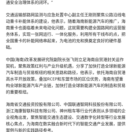
通安全治理体系的闭环。”
交通运输部路网监测与应急处置中心副主任王刚则聚焦公路沿线电
动重卡补能体系的建设，他表示，随着海南新能源汽车的推广，海
南重卡也面临着未来电动化问题，这就需要构建全国路网的运营服
务体系，实现一张网运行、一体化服务，利用所有干线布的点，把
全国重卡的补能网络串起来，为电池的充和换奠定良好的硬件基
础。
中国(海南)改革发展研究院副院长张飞则立足海南自贸港封关运作
契机，聚焦政策红利与产业升级机遇，分享了加快打造全球新能源
汽车制造与贸易枢纽的相关思路和路径，他表示，依托海南自贸港
高水平开放政策，叠加RCEP和东盟市场的区位优势，海南有望重
构全球新能源汽车产业链，加快打造全球新能源汽车的制造和贸易
的重要枢纽。
海南省交通投资控股有限公司、中国联通智网科技股份有限公司、
浙江海康智联科技有限公司、神州租车等行业代表则从多领域的企
业视角出发，聚焦智能交通生态建设、交通数字化转型等行业发展
核心焦点，为海南在数实融合新时代下的智能交通产业发展，提供
案例与新的实践路径参考。