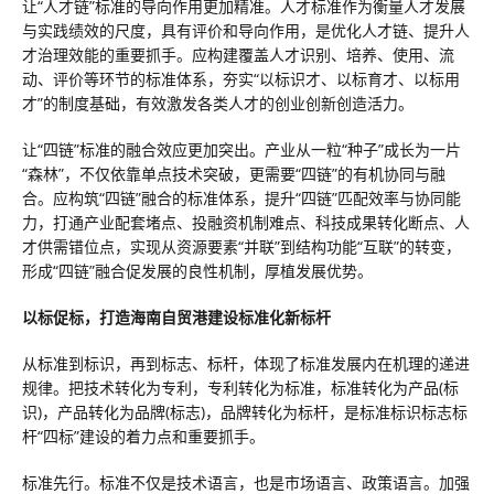
让“人才链”标准的导向作用更加精准。人才标准作为衡量人才发展
与实践绩效的尺度，具有评价和导向作用，是优化人才链、提升人
才治理效能的重要抓手。应构建覆盖人才识别、培养、使用、流
动、评价等环节的标准体系，夯实“以标识才、以标育才、以标用
才”的制度基础，有效激发各类人才的创业创新创造活力。
让“四链”标准的融合效应更加突出。产业从一粒“种子”成长为一片
“森林”，不仅依靠单点技术突破，更需要“四链”的有机协同与融
合。应构筑“四链”融合的标准体系，提升“四链”匹配效率与协同能
力，打通产业配套堵点、投融资机制难点、科技成果转化断点、人
才供需错位点，实现从资源要素“并联”到结构功能“互联”的转变，
形成“四链”融合促发展的良性机制，厚植发展优势。
以标促标，打造海南自贸港建设标准化新标杆
从标准到标识，再到标志、标杆，体现了标准发展内在机理的递进
规律。把技术转化为专利，专利转化为标准，标准转化为产品(标
识)，产品转化为品牌(标志)，品牌转化为标杆，是标准标识标志标
杆“四标”建设的着力点和重要抓手。
标准先行。标准不仅是技术语言，也是市场语言、政策语言。加强