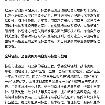
据海南省政府网站消息，标准是经济活动和社会发展的技术支撑，
标准化是创新发展的重要驱动力，在推进国家治理现代化中发挥着
基础性、引领性作用。近年来，海南制定出台《海南自由贸易港全
领域标准体系建设行动方案》，在构建标准体系框架、实施标准引
领行动、体现地方特色关键标准等方面取得积极进展。海南自贸港
封关运作，需要对标国际高标准经贸规则，着力建立与中国特色自
由贸易港相适应的全领域标准体系，为自贸港高质量发展提供标准
化支撑。
全域谋标，全面实施海南自贸港标准化战略
标准化建设是一项复杂的系统工程，需要全域谋划、战略实施。一
是强化顶层设计。坚持“全省一盘棋、全岛同城化”理念，锚定“三区
一中心”战略定位，围绕“一本三基四梁八柱”战略框架，依托“三度
一色”比较优势，系统谋划海南自贸港标准化的战略布局与实施路
径。二是实施标准化战略。结合海南标准化发展目标，统筹生态保
护、现代制造、数字经济等多元需求，提升标准供需匹配度，促进
经济社会协调发展。三是推进标准系统集成创新。破除条块分割与
行业壁垒，推进基础通用标准、技术标准、管理标准、服务标准协