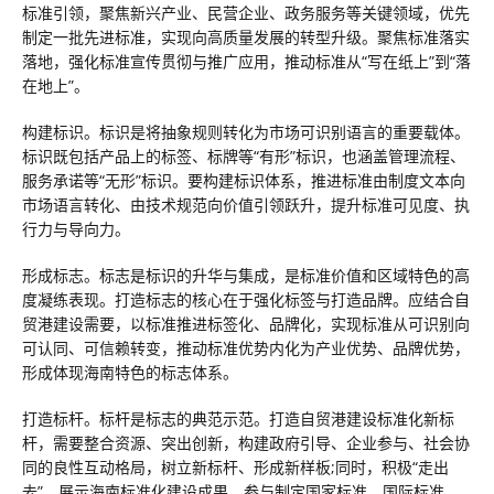
标准引领，聚焦新兴产业、民营企业、政务服务等关键领域，优先
制定一批先进标准，实现向高质量发展的转型升级。聚焦标准落实
落地，强化标准宣传贯彻与推广应用，推动标准从“写在纸上”到“落
在地上”。
构建标识。标识是将抽象规则转化为市场可识别语言的重要载体。
标识既包括产品上的标签、标牌等“有形”标识，也涵盖管理流程、
服务承诺等“无形”标识。要构建标识体系，推进标准由制度文本向
市场语言转化、由技术规范向价值引领跃升，提升标准可见度、执
行力与导向力。
形成标志。标志是标识的升华与集成，是标准价值和区域特色的高
度凝练表现。打造标志的核心在于强化标签与打造品牌。应结合自
贸港建设需要，以标准推进标签化、品牌化，实现标准从可识别向
可认同、可信赖转变，推动标准优势内化为产业优势、品牌优势，
形成体现海南特色的标志体系。
打造标杆。标杆是标志的典范示范。打造自贸港建设标准化新标
杆，需要整合资源、突出创新，构建政府引导、企业参与、社会协
同的良性互动格局，树立新标杆、形成新样板;同时，积极“走出
去”，展示海南标准化建设成果，参与制定国家标准、国际标准，