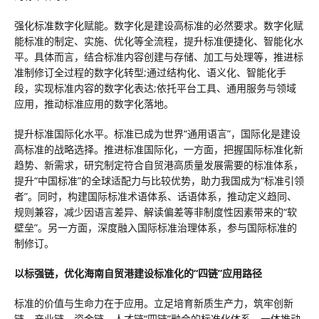
强化标准数字化赋能。数字化是建设高标准的必然要求。数字化赋
能标准的制定、实施、优化等全流程，提升标准便捷化、智能化水
平。具体而言，结合标准内容创建与存储、加工与处理等，推进标
准制修订全过程的数字化转型;通过结构化、语义化、智能化手
段，实现标准内容的数字化表达;依托平台工具、通用服务与领域
应用，推动标准应用的数字化落地。
提升标准国际化水平。标准已成为世界“通用语言”，国际化是建设
高标准的战略选择。推进标准国际化，一方面，把握国际标准化新
趋势、新需求，研究制定符合自贸港高质量发展需要的标准体系，
提升“中国标准”的全球适配力与比较优势，助力我国成为“标准引领
者”。同时，构建国际标准术语体系、话语体系，推动定义趋同、
规则兼容，减少因语言差异、解读偏差等非制度性因素带来的“软
壁垒”。另一方面，深度融入国际标准治理体系，参与国际标准的
制修订。
以标强链，优化海南自贸港建设标准化的“四链”应用路径
标准的价值与生命力在于应用。立足培育新质生产力，筑牢创新
链、产业链、资金链、人才链“四链”融合的标准化体系，一体推动