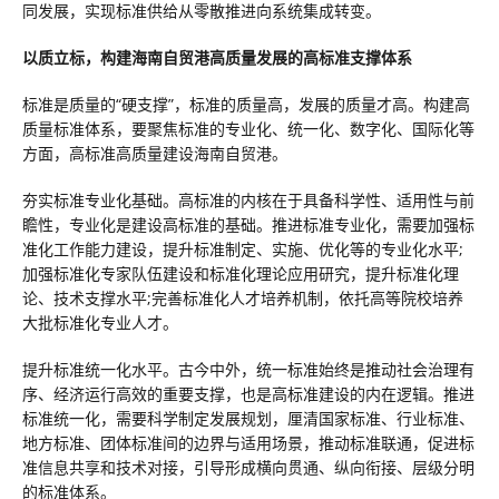
同发展，实现标准供给从零散推进向系统集成转变。
以质立标，构建海南自贸港高质量发展的高标准支撑体系
标准是质量的“硬支撑”，标准的质量高，发展的质量才高。构建高
质量标准体系，要聚焦标准的专业化、统一化、数字化、国际化等
方面，高标准高质量建设海南自贸港。
夯实标准专业化基础。高标准的内核在于具备科学性、适用性与前
瞻性，专业化是建设高标准的基础。推进标准专业化，需要加强标
准化工作能力建设，提升标准制定、实施、优化等的专业化水平;
加强标准化专家队伍建设和标准化理论应用研究，提升标准化理
论、技术支撑水平;完善标准化人才培养机制，依托高等院校培养
大批标准化专业人才。
提升标准统一化水平。古今中外，统一标准始终是推动社会治理有
序、经济运行高效的重要支撑，也是高标准建设的内在逻辑。推进
标准统一化，需要科学制定发展规划，厘清国家标准、行业标准、
地方标准、团体标准间的边界与适用场景，推动标准联通，促进标
准信息共享和技术对接，引导形成横向贯通、纵向衔接、层级分明
的标准体系。