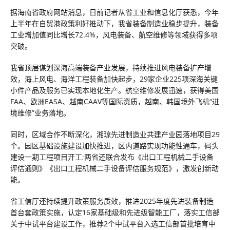
据海南省政府网站消息，日前记者从省工业和信息化厅获悉，今年
上半年在自贸港政策利好推动下，我省装备制造业稳步提升，装备
工业增加值同比增长72.4%，风电装备、航空维修等领域获得多项
突破。
我省顶层谋划深海高端装备产业发展，持续推进风电装备扩产增
效，海上风电、海洋工程装备加快起步，29家企业225项深海关键
小件产品及服务已实现本地化生产。航空维修发展迅速，获得美国
FAA、欧洲EASA、越南CAAV等国际资质，越南、韩国境外飞机“进
境维修”业务落地。
同时，区域合作不断深化，湘琼先进制造业共建产业园落地项目29
个。园区基础设施建设加快推进，区内道路实现功能性通车，码头
建设一期工程项目开工;两省还联合发布《出口工程机械二手设备
评估通则》《出口工程机械二手设备评估服务规范》，激发创新动
能。
省工信厅还持续提升政策服务质效，推进2025年度先进装备制造
首台套政策实施，认定16家基础级和先进级智能工厂，落实工信部
关于中试平台建设工作，推荐2个中试平台入选工信部首批培育中