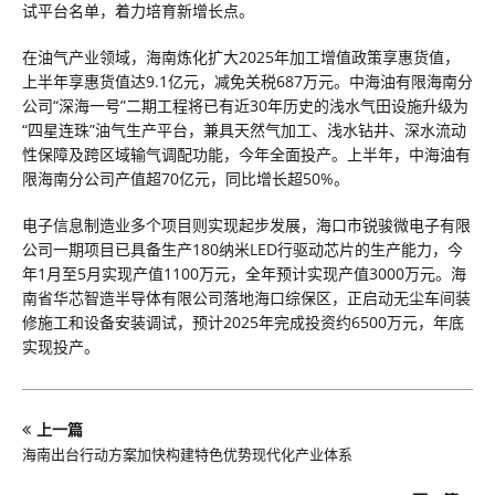
试平台名单，着力培育新增长点。
在油气产业领域，海南炼化扩大2025年加工增值政策享惠货值，
上半年享惠货值达9.1亿元，减免关税687万元。中海油有限海南分
公司“深海一号”二期工程将已有近30年历史的浅水气田设施升级为
“四星连珠”油气生产平台，兼具天然气加工、浅水钻井、深水流动
性保障及跨区域输气调配功能，今年全面投产。上半年，中海油有
限海南分公司产值超70亿元，同比增长超50%。
电子信息制造业多个项目则实现起步发展，海口市锐骏微电子有限
公司一期项目已具备生产180纳米LED行驱动芯片的生产能力，今
年1月至5月实现产值1100万元，全年预计实现产值3000万元。海
南省华芯智造半导体有限公司落地海口综保区，正启动无尘车间装
修施工和设备安装调试，预计2025年完成投资约6500万元，年底
实现投产。
上一篇
海南出台行动方案加快构建特色优势现代化产业体系