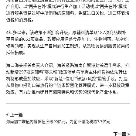
产自用、以“两头在外”模式进行生产加工活动或以“两头在外”模式
进行服务贸易过程中所消耗的原辅料，免征进口关税、进口环节增
值税和消费税。
4年多以来，该政策不断扩容升级，原辅料清单从187项商品增补
至目前的653项商品，政策应用涵盖食品加工、生物制药、航空维
修等领域，实现从生产自用到加工制造、从货物贸易到服务贸易的
延伸拓展。
海口海关相关负责人介绍，海关紧贴海南自贸港封关运作需求，推
动新增297项原辅料“零关税”政策清单与享惠主体间货物依法转让
机制形成叠加效应，采取“智慧+信用”“智慧+风控”监管手段，打造
从货物申报到口岸放行的全链条智慧化管理模式，进一步释放政策
效应，有力助推构建具有海南特色和优势的现代化产业体系。
上一篇
海南加工增值内销货值突破90亿元，为企业减免税款7.7亿元
下一篇