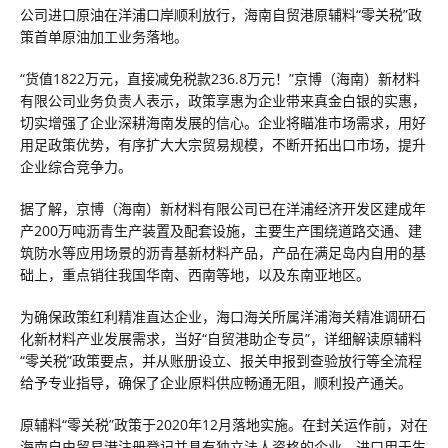
公司进口原油在洋浦口岸顺利放行，海南自贸港原辅料“零关税”政
策首单原油加工业务落地。
“货值1822万元，直接减免税款236.8万元！”京博（海南）新材料
有限公司业务负责人表示，政策享惠为企业带来真金白银的实惠，
切实增强了企业深耕海南发展的信心。企业将瞄准市场需求，用好
用足政策优势，有序扩大大宗贸易规模，不断开拓出口市场，提升
企业综合竞争力。
据了解，京博（海南）新材料有限公司已在洋浦经济开发区建成年
产200万吨沥青生产装置及配套设施，主要生产围绕道路交通、建
筑防水等应用场景的沥青基新材料产品，产品在满足岛内自用的基
础上，重点销往我国华南、西南等地，以及东南亚地区。
为确保政策红利精准直达企业，海口海关所属洋浦海关精准调研石
化新材料产业发展需求，当好“自贸港助企专员”，详细解读原辅料
“零关税”政策要点，并从账册设立、报关申报到查验放行等全流程
给予专业指导，确保了企业原料供应畅通无阻，顺利投产通关。
原辅料“零关税”政策于2020年12月落地实施。在封关运作前，对在
海南自由贸易港注册登记并具有独立法人资格的企业，进口用于生