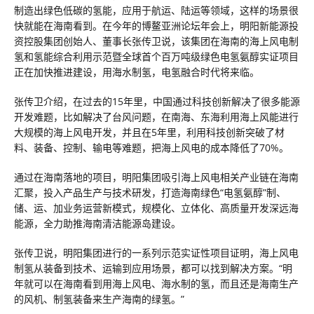
制造出绿色低碳的氢能，应用于航运、陆运等领域，这样的场景很
快就能在海南看到。在今年的博鳌亚洲论坛年会上，明阳新能源投
资控股集团创始人、董事长张传卫说，该集团在海南的海上风电制
氢和氢能综合利用示范暨全球首个百万吨级绿色电氢氨醇实证项目
正在加快推进建设，用海水制氢，电氢融合时代将来临。
张传卫介绍，在过去的15年里，中国通过科技创新解决了很多能源
开发难题，比如解决了台风问题，在南海、东海利用海上风能进行
大规模的海上风电开发，并且在5年里，利用科技创新突破了材
料、装备、控制、输电等难题，把海上风电的成本降低了70%。
通过在海南落地的项目，明阳集团吸引海上风电相关产业链在海南
汇聚，投入产品生产与技术研发，打造海南绿色“电氢氨醇”制、
储、运、加业务运营新模式，规模化、立体化、高质量开发深远海
能源，全力助推海南清洁能源岛建设。
张传卫说，明阳集团进行的一系列示范实证性项目证明，海上风电
制氢从装备到技术、运输到应用场景，都可以找到解决方案。“明
年就可以在海南看到用海上风电、海水制的氢，而且还是海南生产
的风机、制氢装备来生产海南的绿氢。”