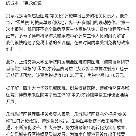
的成本。”吕永红说。
冯家龙是博鳌超级医院“零关税”药械申报业务的相关负责人。他介
绍，“零关税”药械首单顺利落地，离不开多部门的联动协作。“第一
次申报时，我们还不完全熟悉享惠主体资格认定、操作流程等申报
细节，多亏了博鳌机场海关和乐城中心药房工作人员的耐心解答，
我们很快跑通了免税申请的全流程，在短时间内享受到免税的政策
红利。”
此外，上海交通大学医学院附属瑞金医院海南医院（海南博鳌研究
型医院）申报的“零关税”药品赛可益（艾沙妥昔单抗注射液）也于
近期正式落地，该票免税货值101.25万元，免税金额13.16万元。
据了解，四川大学华西乐城医院、树兰博鳌医院、博鳌怡然耳鼻喉
医院、博鳌未来医院等享惠主体的“零关税”药械申请工作也正陆续
开展。
乐城先行区管理局相关负责人表示，乐城先行区将充分把握“零关
税”进口药械政策、特殊食品政策、生物医学新技术政策等新机
遇，不断深化改革、扩大开放，努力将政策红利转化为实际成果，
推动乐城先行区持续高质量发展，为海南自贸港建设作出乐城贡