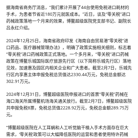
据海南省商务厅消息，“我们累计开展了44台使用免税进口耗材的
手术，为患者节省近180万元就医成本。”近日，谈及“零关税”进口
药械政策落地一个月来的效果，博鳌超级医院党支部书记、副院长
吕永红介绍。
2024年12月25日，海南省政府印发《海南自由贸易港“零关税”进
口药品、医疗器械管理办法》，明确了政策实施相关细则，标志着
“零关税”进口药械政策正式落地。一个多月来，“零关税”进口药械
政策在博鳌乐城国际医疗旅游先行区（以下简称乐城先行区）落地
见效，加速惠及园区内相关企业和广大患者。截至2月7日，乐城先
行区内享惠主体申报免税总货值达2330.44万元，免税总金额达
302.91万元。
2024年12月31日，博鳌超级医院申报进口的首票“零关税”药械在
海口海关所属博鳌机场海关通关放行。截至2月7日，博鳌超级医院
共申报免税8票，免税总货值2228.92万元，免税总金额289.75万
元。
“博鳌超级医院在人工耳蜗和人工听觉脑干植入手术方面存在巨大
需求，‘零关税’政策可以大幅降低医院的运营和患者使用特许药械