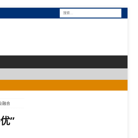
业融合
优”