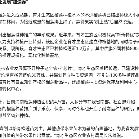
发展“加速器”
榴莲进入成熟期，育才生态区榴莲种植基地的不少榴莲树已结出排球大小
碌在林间，为接近成熟的榴莲绑上绳子，静待果实“树上熟”后自然脱落。
射出榴莲试种推广的丰硕成果。近年来，育才生态区积极探索“新奇特优”
大力支持种植产业转型，鼓励企业在育才生态区建立种植基地的同时给予
关系。现阶段，育才生态区已种植榴莲近1.2万亩，其中优旗公司种植800
的榴莲规模化、现代化种植基地。
”热带农业发展离不开种子这个农业“芯片”。育才生态区着眼长远，已建设
，年均培育榴莲苗约30万株，并谋划建立种质资源圃，在引进100多种榴莲
培育具有自主知识产权的榴莲新品种，建成榴莲种质资源保存及利用中心
和转化中心。
计，目前海南榴莲种植面积约4万亩，大多分布在我省南部。杜百忠介绍
育的榴莲种苗推广到了乐东、保亭，同时今年也开启了耐寒品种的研究，
部甚至省外种植。
极谋划以培育榴莲苗为主，其他热带水果苗木为辅的苗圃基地，为我省发展‘
加价值的热带水果作出贡献。”育才生态区农业农村局局长朱楠说。