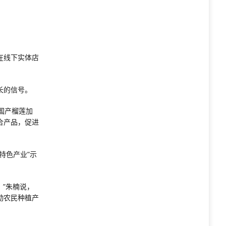
在线下实体店
长的信号。
，国产榴莲加
合产品，促进
特色产业”示
。”朱楠说，
动农民种植产