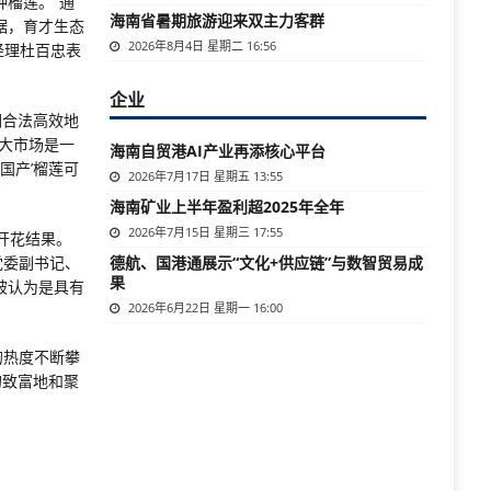
榴莲。“通
海南省暑期旅游迎来双主力客群
据，育才生态
2026年8月4日 星期二 16:56
经理杜百忠表
企业
们合法高效地
大市场是一
海南自贸港AI产业再添核心平台
国产’榴莲可
2026年7月17日 星期五 13:55
海南矿业上半年盈利超2025年全年
2026年7月15日 星期三 17:55
开花结果。
党委副书记、
德航、国港通展示“文化+供应链”与数智贸易成
果
被认为是具有
2026年6月22日 星期一 16:00
的热度不断攀
的致富地和聚