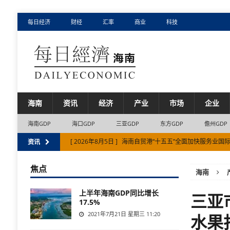
每日经济
财经
汇率
商业
科技
海南
资讯
经济
产业
市场
企业
海南GDP
海口GDP
三亚GDP
东方GDP
儋州GDP
[ 2026年8月5日 ]
海南自贸港“十五五”全面加快服务业国
资讯
[ 2026年8月7日 ]
2026年前7个月海南省离岛免税购物金额
焦点
海南
[ 2026年8月6日 ]
海南省入境游半年度首破百万人次
市
上半年海南GDP同比增长
三亚
17.5%
2021年7月21日 星期三 11:20
水果