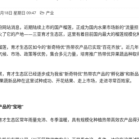
8月18日 星期日 09:47
产业
府网站消息，近期陆续上市的国产榴莲，正成为国内水果市场新的“流量担
火了它的产地——三亚育才生态区，这里有着目前国内最大的榴莲规模化
榴莲，育才生态区如今的“新奇特优”热带农产品已实现“百花齐放”。近几
气候、市场、政策等优势，集合多元力量，培育推广热带优异果蔬品种取
累，育才生态区已经逐步成为我省“新奇特优”热带农产品的“孵化器”和新品
少果蔬新品种在这里试种成功、开花结果、走上市场，走进寻常百姓家。
品的“宝地”
育才生态区常年雨量充沛、冬季温暖，具有规模化种植热带高效农产品得