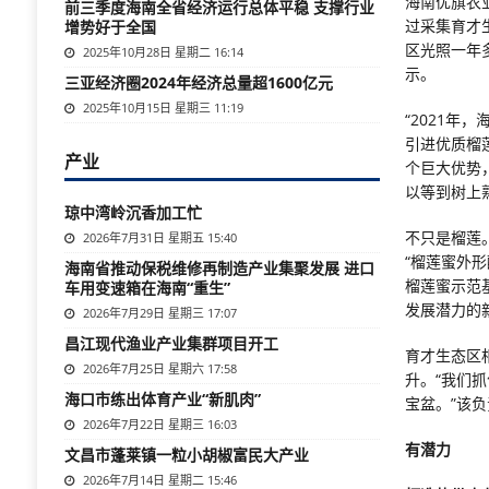
海南优旗农
前三季度海南全省经济运行总体平稳 支撑行业
过采集育才
增势好于全国
区光照一年
2025年10月28日 星期二 16:14
示。
三亚经济圈2024年经济总量超1600亿元
2025年10月15日 星期三 11:19
“2021
引进优质榴
产业
个巨大优势
以等到树上
琼中湾岭沉香加工忙
不只是榴莲
2026年7月31日 星期五 15:40
“榴莲蜜外
海南省推动保税维修再制造产业集聚发展 进口
榴莲蜜示范
车用变速箱在海南“重生”
发展潜力的
2026年7月29日 星期三 17:07
昌江现代渔业产业集群项目开工
育才生态区
2026年7月25日 星期六 17:58
升。“我们
海口市练出体育产业“新肌肉”
宝盆。”该
2026年7月22日 星期三 16:03
有潜力
文昌市蓬莱镇一粒小胡椒富民大产业
2026年7月14日 星期二 15:46