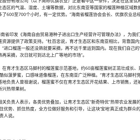
业股份有限公司（以下简称优旗农业）正是看中这一条件，决定在这里试种
生态区的气温、湿度、土壤等数据，对比东南亚等国家的榴莲种植区域数
多了600至700个小时，有一定优势。”海南省榴莲协会会长、优旗农业总
年，海南省印发《海南自由贸易港种子进出口生产经营许可管理办法》，为我
莲资源提供了政策支持。”杜百忠说，育才生态区和东南亚相比，背靠国内
，“进口榴莲一般还没熟就要采摘，再不远千里运到国内。现在我们自己的‘
熟再采摘，次日就可到达北上广等地的市场”。
。在育才生态区马脚村的榴莲蜜示范基地，约60亩榴莲蜜树正茁壮成长、
形酷似菠萝蜜，口感味道像榴莲，在东南亚广泛种植。”育才生态区马脚村
基地负责人曾祖谢说，榴莲蜜不仅在育才生态区开花结果、上市销售，还
新兴热带果树。
相关负责人表示，各类优势叠加，让育才生态区“新奇特优”热带农业发展
抓住优势、抓住热度，全方位做好服务和引导，让这块‘宝地’真正成为群众
负责人说。