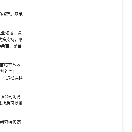
的榴莲。基地
农业领域，通
政策支持，形
0余亩，是目
种苗培育基地
品种的同时，
，打造榴莲科
，该公司将育
成功后可以推
新奇特优’高