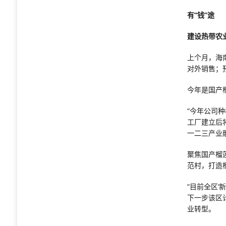
有“钱”途
建设热带农
上个月，海
对外销售；
今年是国产
“今年公司
工厂建立后
一二三产业
聚焦国产榴莲
范村，打造
“目前全区‘
下一步该区
业转型。