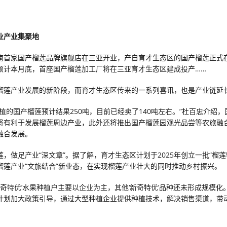
业产业集聚地
南首家国产榴莲品牌旗舰店在三亚开业，产自育才生态区的国产榴莲正式
预计本月底，首座国产榴莲加工厂将在三亚育才生态区建成投产……
榴莲产业发展的新阶段，而育才生态区传来的一系列喜讯，也是产业链延
种植的国产榴莲预计结果250吨，目前已经卖了140吨左右。”杜百忠介绍
将有利于发展榴莲周边产业，此外还将推出国产榴莲园观光品尝等农旅融
融合发展。
，做足产业“深文章”。据了解，育才生态区计划于2025年创立一批“榴莲
榴莲产业“文旅结合”新业态，在实现榴莲产业壮大的同时推动乡村振兴。
新奇特优’水果种植户主要以企业为主，其他‘新奇特优’品种还未形成规模化
计划加大政策引导，通过大型种植企业提供种植技术，解决销售渠道，带