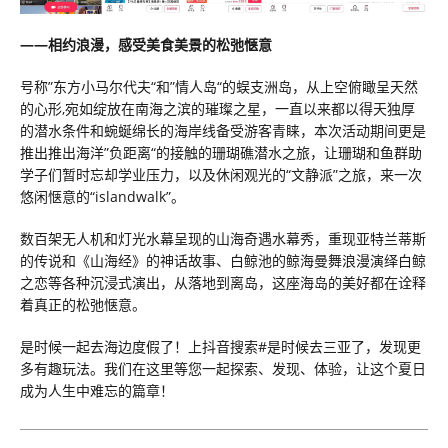
——相约浪漫，感受美食美景的松弛惬意
号称”东方小马尔代夫“和”情人岛“的蜈支洲岛，从上空俯瞰呈天然
的心形,宛如绽放在南海之滨的璀璨之星，一直以来都以得天独厚
的潜水条件和蜿蜒绵长的海岸线备受游客青睐，本次活动期间更是
推出推出海洋”负距离“的接触的珊瑚礁潜水之旅，让珊瑚和鱼群助
学子们暂时忘却学业压力，以及休闲观光的“文静派”之旅，来一次
悠闲惬意的“islandwalk”。
数百架无人机和灯光水幕呈现的山海奇遇水幕秀，重现亚特兰蒂斯
的传说和《山海经》的神话故事、白鲸池的鲸海曼舞浪漫演绎白鲸
之恋等各种沉浸式演出，从落地到离岛，这座海岛的美好都在诠释
着真正的松弛惬意。
是时候一起去海边度假了！上抖音搜索#是时候去三亚了，发现更
多有趣玩法。我们在这里等您一起探索、发现、体验，让这个夏日
成为人生中难忘的篇章！