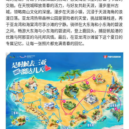
交融。在天悦城释放青春的活力，与好友共赴天涯，漫步崖州古
城，领略南山文化的深邃。漫步在天涯小镇，沉浸于天涯海角的浪
漫日落。亚龙湾热带森林公园是冒险者的天堂，挑战玻璃栈道，再
于亚龙湾和海棠湾尽享沙滩的宁静。徜徉在大东海和小东海的碧波
之间，畅游大东海与小东海的碧波间，登上鹿回头，捕捉帆船港的
优雅与阿那亚的乌托邦风情。最后，在亚龙湾沙滩留下这个夏日的
专属记忆，让每一张照片都充满青春的回忆。