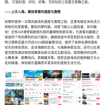
围。 打造好逛、好住、好看、又好玩的三亚夏日奇趣之旅。
——上天入海，重拾青春的速度与激情
如果你想来一次乘风破浪的速度与激情之旅，这里有蜈支洲岛活力
四射的玩家套餐，酷炫的摩托艇、动感飞艇让心跳加速，快乐翻
倍！还有GM港梦超跑俱乐部的暑期特别款车型，为游客的暑期之
旅提供个性和便利的出行服务，确保旅途中享受到舒适与愉悦；亚
特兰蒂斯还盛大开启2024超级暑期活动，提供了各种充满惊喜和
欢乐的体验项目，走进海豚的生活，与海狮亲密互动；还可以在海
棠湾君悦酒店体验悦趣营全新沉浸式主题活动，观赏晚间欢动秀、
火舞表演、歌舞快闪、奇趣魔术等，感受这座海岛的独特魅力与火
花的碰撞，体验娱乐童趣而丰富多彩的度假生活方式。