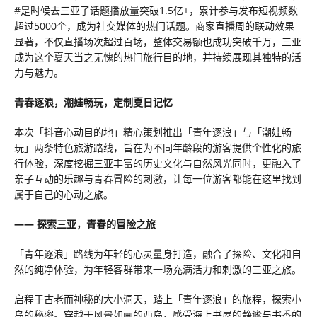
#是时候去三亚了话题播放量突破1.5亿+，累计参与发布短视频数
超过5000个，成为社交媒体的热门话题。商家直播周的联动效果
显著，不仅直播场次超过百场，整体交易额也成功突破千万，三亚
成为这个夏天当之无愧的热门旅行目的地，并持续展现其独特的活
力与魅力。
青春逐浪，潮娃畅玩，定制夏日记忆
本次「抖音心动目的地」精心策划推出「青年逐浪」与「潮娃畅
玩」两条特色旅游路线，旨在为不同年龄段的游客提供个性化的旅
行体验，深度挖掘三亚丰富的历史文化与自然风光同时，更融入了
亲子互动的乐趣与青春冒险的刺激，让每一位游客都能在这里找到
属于自己的心动之旅。
—— 探索三亚，青春的冒险之旅
「青年逐浪」路线为年轻的心灵量身打造，融合了探险、文化和自
然的纯净体验，为年轻客群带来一场充满活力和刺激的三亚之旅。
启程于古老而神秘的大小洞天，踏上「青年逐浪」的旅程，探索小
岛的秘密。穿越于风景如画的西岛，感受海上书屋的静谧与书香的