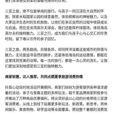
我们深深感受到家的温暖与陪伴的珍贵。
三亚之旅，绝不仅是单纯的旅行。与孩子一同沉浸在大自然的怀
抱，探索水稻国家公园的绿意盎然，体验槟榔谷的神秘魅力，以及
大茅远洋生态村的生机勃勃，让他们在亲近自然的过程中收获成长
与启迪。而在亚龙湾高尔夫球会，我们还能挥杆绿茵场，体验海岛
高尔夫的独特魅力。三亚之行，成为我们与孩子心与心交汇的珍贵
时刻，留下难以忘怀的亲子回忆。
三亚之旅，两条路线，风情各异，却同样洋溢着这座城市的热情与
魅力。无论是追寻自然的脚步，还是体验海岛的运动激情，都能在
这里找到完美的诠释。每一次的旅行，都是一次心灵的洗礼，让我
们更加深刻地感受到三亚的独特魅力。
商家钜惠，达人推荐，共同点燃夏季旅游消费热情
抖音心动目的地活动开展期间，商家们纷纷为游客提供各种清凉避
暑的活动、亲子与青春主题的多样玩法，超千家品牌商家积极参与
并推出了万种商品优惠福利，将尖货好品以心动的价格带给三亚游
客消费者，从线上到线下延展更多新玩法、新政策，新思考，将休
闲娱乐、美食购物、研学运动等全面覆盖，燃动整个暑期的消费氛