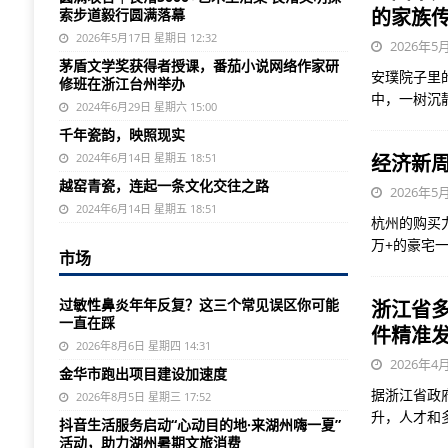
的家族
索步道毅行圆满落幕
2026年5月17日 星期日 12:32
2026年5月
茅盾文学奖获得者授课，番茄小说网络作家研
安璞院子里
修班在浙江台州举办
中，一树沉
2024年6月29日 星期六 15:00
千年瓷韵，映照现实
2024年6月14日 星期五 18:51
经济新周
越窑青瓷，连起一条文化交往之路
2026年5月
2024年6月14日 星期五 18:51
杭州的购买
万+的豪宅一
市场
过敏性鼻炎年年反复？这三个常见误区你可能
浙江省
一直在踩
件精准
2026年8月6日 星期四 14:31
2026年4月
金华市跑出项目建设加速度
据浙江省政
2026年8月5日 星期三 17:52
升，人才和
抖音生活服务启动“心动目的地·来湖州嗨一夏”
活动，助力湖州暑期文旅消费