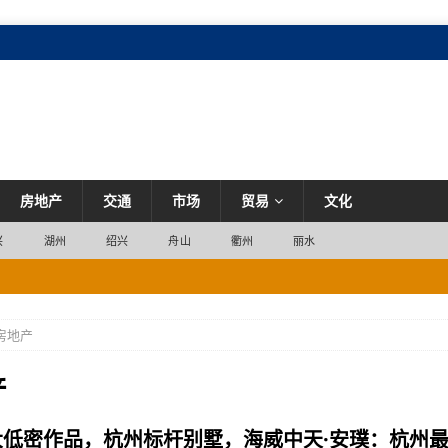
房地产
交通
市场
贸易
文化
兴
湖州
绍兴
舟山
衢州
丽水
嗨一夏”活动，助力湖州暑期文旅消费
市场
房地产
化
市场
场
产
你可能一直在踩
市场
大低密作品，杭州标杆别墅，海威中天·安璞：杭州