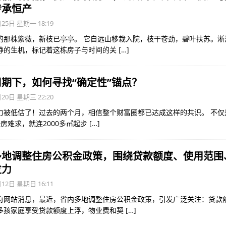
传承恒产
25日 星期一 18:19
的那株紫薇，新枝已亭亭。 它自远山移栽入院，枝干苍劲，碧叶扶苏。淅
静的生机，标记着这栋房子与时间的关
[…]
期下，如何寻找“确定性”锚点？
20日 星期三 22:20
力被低估了！过去的两个月，相信整个财富圈都已达成这样的共识。 不仅是
房难求，就连2000多㎡起步
[…]
多地调整住房公积金政策，围绕贷款额度、使用范围
发力
12日 星期日 16:11
府网站消息，最近，省内多地调整住房公积金政策，引发广泛关注：贷款
多孩家庭享受贷款额度上浮，物业费和契
[…]