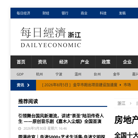
每日经济
财经
银行
商业
科技
发稿
首页
资讯
经济
产业
政策
企业
GDP
杭州
宁波
温州
台州
金华
嘉
[ 2026年8月5日 ]
金华市跑出项目建设加速度
市场
资讯
[ 2026年8月5日 ]
抖音生活服务启动“心动目的地·来湖州
推荐阅读
浙江
[ 2026年8月4日 ]
浙江省11市半年报，藏着3个结构性变
引领舞台国风新潮流，讲述“茶圣”陆羽传奇人
[ 2026年8月4日 ]
浙江省电网上半年投资规模创新高
市
房地
生 ——原创音乐剧《嘉木入尘烟》全国首演
[ 2026年8月6日 ]
过敏性鼻炎年年反复？这三个常见误区
2026年5月30日 星期六 16:46
全国十
圆满收官｜良渚5000+艺术生活集·良渚文明探