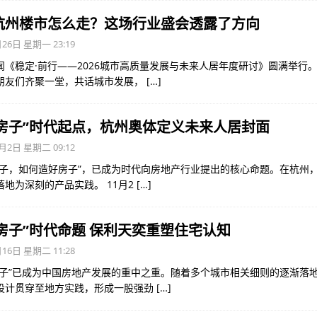
年杭州楼市怎么走？这场行业盛会透露了方向
26日 星期一 23:19
闻《稳定·前行——2026城市高质量发展与未来人居年度研讨》圆满举行
朋友们齐聚一堂，共话城市发展，
[…]
房子”时代起点，杭州奥体定义未来人居封面
月2日 星期二 09:12
房子，如何造好房子”，已成为时代向房地产行业提出的核心命题。在杭州
落地为深刻的产品实践。 11月2
[…]
房子”时代命题 保利天奕重塑住宅认知
16日 星期二 11:28
房子”已成为中国房地产发展的重中之重。随着多个城市相关细则的逐渐落
设计贯穿至地方实践，形成一股强劲
[…]