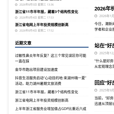
2026年8月5日 星期三 13:36
2026
浙江省11市半年报，藏着3个结构性变化
2026年1月
2026年8月4日 星期二 17:53
今日，潮新
浙江省电网上半年投资规模创新高
学者和企业
2026年8月4日 星期二 17:52
近期文章
站在“好
2025年12
过敏性鼻炎年年反复？这三个常见误区你可能
“什么是好
一直在踩
从宏观理念
金华市跑出项目建设加速度
抖音生活服务启动“心动目的地·来湖州嗨一夏”
回应“好
活动，助力湖州暑期文旅消费
2025年9月
浙江省11市半年报，藏着3个结构性变化
当前，“好
浙江省电网上半年投资规模创新高
迅速从顶层
上半年浙江省服务业增加值占GDP比重近六成