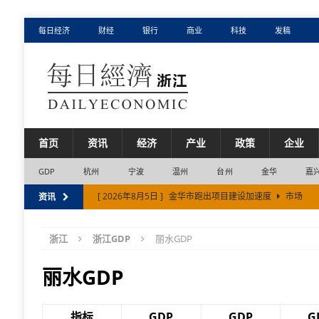
每日经济
财经
银行
商业
科技
发稿
首页
资讯
经济
产业
政策
企业
GDP
杭州
宁波
温州
台州
金华
嘉
[ 2026年8月5日 ]
金华市跑出项目建设加速度
市场
资讯
[ 2026年8月5日 ]
抖音生活服务启动“心动目的地·来湖州
[ 2026年8月4日 ]
浙江省11市半年报，藏着3个结构性变
浙江
浙江GDP
丽水GDP
[ 2026年8月7日 ]
上半年浙江省进出口同比增长8.6%
丽水GDP
[ 2026年8月6日 ]
过敏性鼻炎年年反复？这三个常见误区
指标
GDP
GDP
G