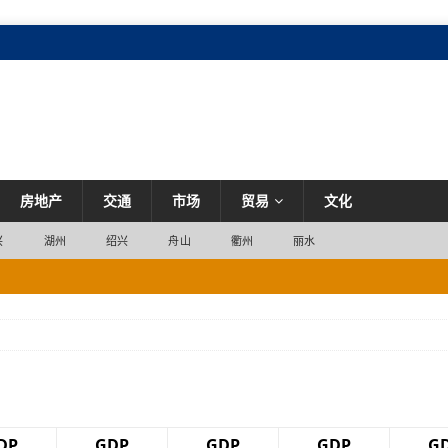
房地产
交通
市场
贸易
文化
兴
湖州
绍兴
舟山
衢州
丽水
嗨一夏”活动，助力湖州暑期文旅消费
市场
化
市场
市场
你可能一直在踩
市场
DP
GDP
GDP
GDP
G