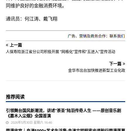
同维护良好的金融消费环境。
通讯员：何江涛、戴飞翔
上一篇
人保寿险浙江省分公司积极开展 “网格化”宣传和“五进入”宣传活动
下一篇
金华市出台加快推进新型工业化政
推荐阅读
引领舞台国风新潮流，讲述“茶圣”陆羽传奇人生 ——原创音乐剧
《嘉木入尘烟》全国首演
2026年5月30日 星期六 16:46
圆满收官｜良渚5000+艺术生活集·良渚文明探索步道毅行圆满落幕