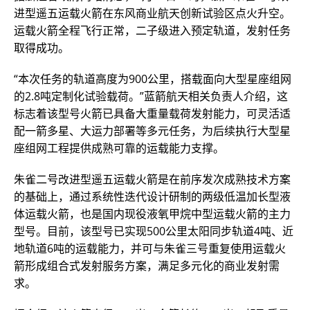
进型遥五运载火箭在东风商业航天创新试验区点火升空。
运载火箭全程飞行正常，二子级进入预定轨道，发射任务
取得成功。
“本次任务的轨道高度为900公里，搭载面向大型星座组网
的2.8吨定制化试验载荷。”蓝箭航天相关负责人介绍，这
标志着该型号火箭已具备大重量载荷发射能力，可灵活适
配一箭多星、大运力部署等多元任务，为后续执行大型星
座组网工程提供成熟可靠的运载能力支撑。
朱雀二号改进型遥五运载火箭是在前序发次成熟技术方案
的基础上，通过系统性迭代设计研制的两级低温加长型液
体运载火箭，也是国内现役液氧甲烷中型运载火箭的主力
型号。目前，该型号已实现500公里太阳同步轨道4吨、近
地轨道6吨的运载能力，并可与朱雀三号重复使用运载火
箭形成组合式发射服务方案，满足多元化的商业发射需
求。