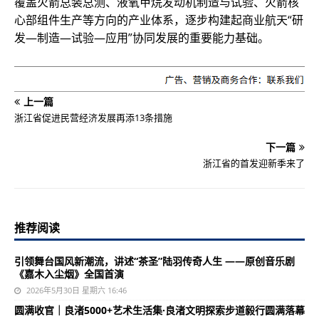
覆盖火箭总装总测、液氧甲烷发动机制造与试验、火箭核
心部组件生产等方向的产业体系，逐步构建起商业航天“研
发—制造—试验—应用”协同发展的重要能力基础。
上一篇
浙江省促进民营经济发展再添13条措施
下一篇
浙江省的首发迎新季来了
推荐阅读
引领舞台国风新潮流，讲述“茶圣”陆羽传奇人生 ——原创音乐剧
《嘉木入尘烟》全国首演
2026年5月30日 星期六 16:46
圆满收官｜良渚5000+艺术生活集·良渚文明探索步道毅行圆满落幕