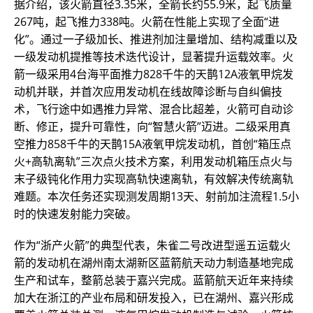
据介绍，该火箭直径3.35米，全箭长约55.9米，起飞质量
267吨，起飞推力338吨。火箭在性能上实现了全面“进
化”。通过一子级加长、推进剂加注量增加、结构减重以及
一级发动机提推等技术迭代设计，显著提升运载效率。火
箭一级采用4台海平面推力828千牛的天鹊12A液氧甲烷发
动机并联，并首次应用发动机在线故障诊断与自纠偏技
术，飞行途中如遇推力异常、混合比超差，火箭可自动诊
断、修正，提升可靠性，向“智慧火箭”迈进。二级采用真
空推力858千牛的天鹊15A液氧甲烷发动机，首创“箱压点
火+高轨离轨”三次点火技术方案，利用发动机箱压点火与
末子级钝化作用力实现高轨快速离轨，有效解决传统离轨
难题。本次任务还实现测发周期13天、射前加注流程1.5小
时的快速发射能力突破。
作为“浙产火箭”的典型代表，朱雀二号改进型遥五运载火
箭的发动机在湖州南太湖新区蓝箭航天动力制造基地完成
生产和试车，整箭总装于嘉兴完成。蓝箭航天近年来持续
加大在浙江的产业布局和研发投入，已在湖州、嘉兴形成