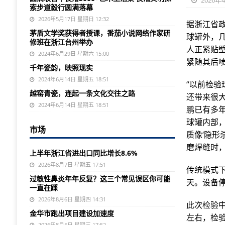
2026年
索步道毅行圆满落幕
2026年5月17日 星期日 12:32
据浙江省政
茅盾文学奖获得者授课，番茄小说网络作家研
球罐外，
修班在浙江台州举办
人正紧贴
2024年6月29日 星期六 15:00
紧随其后
千年瓷韵，映照现实
2024年6月14日 星期五 18:51
“以前检
越窑青瓷，连起一条文化交往之路
还带来很
2024年6月14日 星期五 18:51
鹏已有多
球罐内部
市场
质像‘隐形
磨焊缝时
上半年浙江省进出口同比增长8.6%
2026年8月7日 星期五 17:51
传统模式下
过敏性鼻炎年年反复？这三个常见误区你可能
天。设备
一直在踩
2026年8月6日 星期四 14:31
此次检验
金华市跑出项目建设加速度
左右，检
2026年8月5日 星期三 17:52