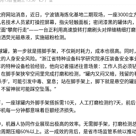
4月15日 星期三 15:56
产业
府网站消息，近日，宁波镇海炼化基地二期现场，一座3000立
几名技术人员紧盯操控屏幕，指尖轻触面板；密闭漆黑的罐体内
壁面“攀爬行走”——一台正利用高速旋转打磨刷头对焊缝精细打
喷洒荧光磁悬液，实施磁粉检测。
验球罐，第一步就是搭脚手架，不仅耗时耗力，成本也很高。同时
大的人身安全风险。”浙江省特种设备科学研究院承压装备安全事
年的特种设备检验经验，他向记者描述往昔场景：工作人员必须
，在脚手架狭窄空间里完成打磨和检测，“罐内又闷又暗，残留的
杀手’，可能引发中毒、窒息；站在脚手架上，脚下就是悬空的罐
，不留神就可能踩空坠落。”
，一座球罐内外脚手架搭拆需10天，人工打磨检测约7天，前后
停机每一分钟都意味着巨额经济损失。
中，机器人协同作业展现出极高的效率。无需脚手架，打磨检测总
验周期压缩60%以上。这一成效的背后，是省市场监管系统以推