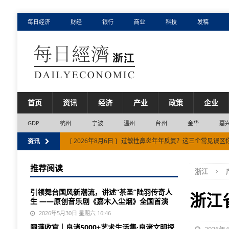
每日经济
财经
银行
商业
科技
发稿
首页
资讯
经济
产业
政策
企业
GDP
杭州
宁波
温州
台州
金华
嘉
[ 2026年8月6日 ]
过敏性鼻炎年年反复？这三个常见误区
资讯
[ 2026年8月5日 ]
金华市跑出项目建设加速度
市场
推荐阅读
浙江
[ 2026年8月5日 ]
抖音生活服务启动“心动目的地·来湖州
引领舞台国风新潮流，讲述“茶圣”陆羽传奇人
[ 2026年8月4日 ]
浙江省11市半年报，藏着3个结构性变
浙江
生 ——原创音乐剧《嘉木入尘烟》全国首演
[ 2026年8月7日 ]
上半年浙江省进出口同比增长8.6%
2026年5月30日 星期六 16:46
圆满收官｜良渚5000+艺术生活集·良渚文明探