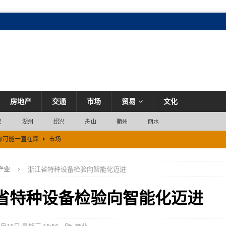
房地产
交通
市场
贸易
文化
兴
湖州
绍兴
舟山
衢州
丽水
你可能一直在踩
市场
产业
浙江省特种设备检验向智能化迈进
嗨一夏”活动，助力湖州暑期文旅消费
市场
化
市场
省特种设备检验向智能化迈进
市场