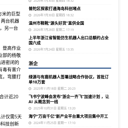
2026年7月30日 星期四 18:32
普陀区探索打通海岛科创堵点
方米的巨型
2026年7月30日 星期四 18:32
，两台机器
温州市鞋靴“源头好货”直供全国
磨，另一台
2026年7月28日 星期二 17:19
上半年浙江省智能仿生机器人出口总额约占全
国六成
，登高作业
2026年7月24日 星期五 13:35
业部的杨敬
钻进密闭的
浙企
有毒有害介
底，弯腰打
绿源与有鹿机器人签署战略合作协议，首批订
单10万套
2025年11月18日 星期二 20:23
合计近20
飞书宁波峰会发布“浙企一齐飞”加速计划 ，让
AI 从概念到一线
2025年10月31日 星期五 13:20
计仅需5天
海宁“万亩千亿”新产业平台重大项目集中开工
动科技创新
2024年11月25日 星期一 17:10