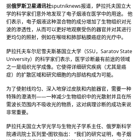
据
俄罗斯卫星通讯社
sputniknews报道，萨拉托夫国立大
学的科学家们意外地发现了电子烟液在医学中的用途。 他
们表示，电子烟液这种混合物的成分增加了生物组织对光
波的渗透性，从而可以更好地观察受伤的器官并对其进行
更均匀的照射，例如在喉咙和肺部粘膜癌症的光疗中。
萨拉托夫车尔尼雪夫斯基国立大学（SSU，Saratov State
University）的科学家们表示，医学诊断最有前途的领域
之一是组织光学成像。它使得详细研究疾病（尤其是癌
症）的扩散区域和研究细胞的内部结构成为可能。
为了使射线均匀、深入地穿过皮肤和内脏器官，需要一种
特殊的澄清剂——一种减少生物组织中的光散射并且在所
需波长范围内不吸收光的物质，这对病理诊断的成功来说
非常重要。
萨拉托夫国立大学光学与生物光子学系主任、俄罗斯科学
院通讯院士瓦列里•图钦指出： “我们的研究证明，电子烟