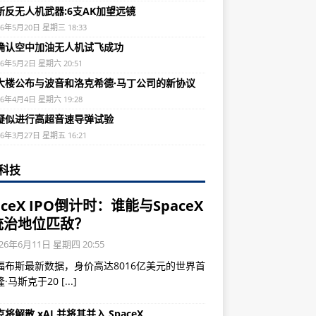
新反无人机武器:6支AK加望远镜
26年5月20日 星期三 18:33
确认空中加油无人机试飞成功
26年5月2日 星期六 20:51
大楼公布与波音和洛克希德·马丁公司的新协议
26年4月4日 星期六 19:28
疑似进行高超音速导弹试验
26年3月27日 星期五 16:21
科技
aceX IPO倒计时：谁能与SpaceX
统治地位匹敌？
26年6月11日 星期四 20:55
福布斯最新数据，身价高达8016亿美元的世界首
隆·马斯克于20
[...]
将解散 xAI 并将其并入 SpaceX