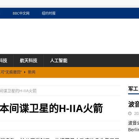
网
BBC中文网
纽约时报
科技
航天科技
人工智能
可“无痕撤回”
新闻
窃取商业机密
新闻
军工
谍卫星的H-IIA火箭
小瞳堡：12个月临床数据深度对比，眼轴控制率差距有多大？
新闻
波音
间谍卫星的H-IIA火箭
20
波音
Ber