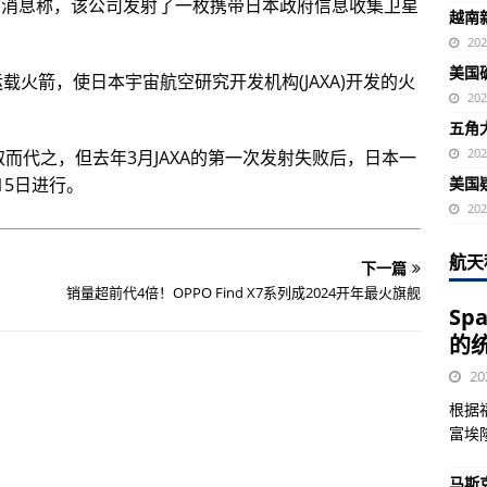
上发布消息称，该公司发射了一枚携带日本政府信息收集卫星
越南
20
美国
运载火箭，使日本宇宙航空研究开发机构(JAXA)开发的火
20
五角
20
3取而代之，但去年3月JAXA的第一次发射失败后，日本一
15日进行。
美国
20
航天
下一篇
销量超前代4倍！OPPO Find X7系列成2024开年最火旗舰
Sp
的
20
根据
富埃
马斯克