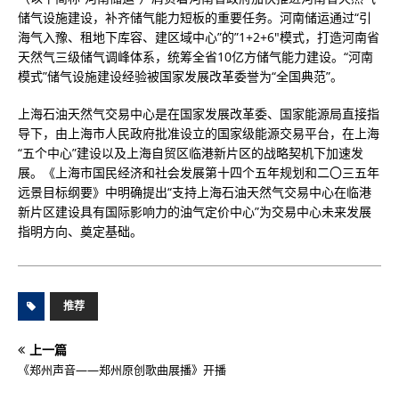
储气设施建设，补齐储气能力短板的重要任务。河南储运通过“引
海气入豫、租地下库容、建区域中心”的”1+2+6″模式，打造河南省
天然气三级储气调峰体系，统筹全省10亿方储气能力建设。“河南
模式”储气设施建设经验被国家发展改革委誉为“全国典范”。
上海石油天然气交易中心是在国家发展改革委、国家能源局直接指
导下，由上海市人民政府批准设立的国家级能源交易平台，在上海
“五个中心”建设以及上海自贸区临港新片区的战略契机下加速发
展。《上海市国民经济和社会发展第十四个五年规划和二〇三五年
远景目标纲要》中明确提出“支持上海石油天然气交易中心在临港
新片区建设具有国际影响力的油气定价中心”为交易中心未来发展
指明方向、奠定基础。
推荐
上一篇
《郑州声音——郑州原创歌曲展播》开播