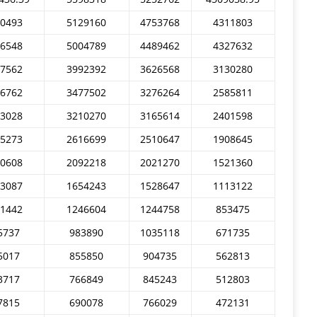
0493
5129160
4753768
4311803
6548
5004789
4489462
4327632
7562
3992392
3626568
3130280
6762
3477502
3276264
2585811
3028
3210270
3165614
2401598
5273
2616699
2510647
1908645
0608
2092218
2021270
1521360
3087
1654243
1528647
1113122
1442
1246604
1244758
853475
5737
983890
1035118
671735
5017
855850
904735
562813
3717
766849
845243
512803
7815
690078
766029
472131