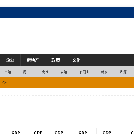
企业
房地产
政策
文化
南阳
周口
商丘
安阳
平顶山
新乡
济源
市场
2200列
交通
旅游装备“鲁山”造
产业
DP）同比增长13.2%
经济
2位
经济
GDP
GDP
GDP
GDP
GDP
G