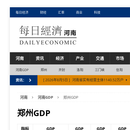
每日经济
财经
汇率
商业
科技
河南
资讯
经济
产业
交通
市场
河南GDP
郑州
开封
洛阳
三门峡
信阳
[ 2026年8月5日 ]
河南省实有经营主体1140.52万户
资讯：
[ 2026年8月2日 ]
中欧班列（郑州）2026年累计开行突破
河南
河南GDP
郑州GDP
[ 2026年7月31日 ]
快乐豫制 送达全球丨国内超九成玻璃
[ 2026年7月31日 ]
郑州航空港区上半年地区生产总值（G
郑州GDP
[ 2026年8月6日 ]
新乡市上半年经济增速位居河南省第
指标
GDP
GDP
GDP
GDP