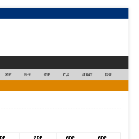
漯河
焦作
濮阳
许昌
驻马店
鹤壁
DP
GDP
GDP
GDP