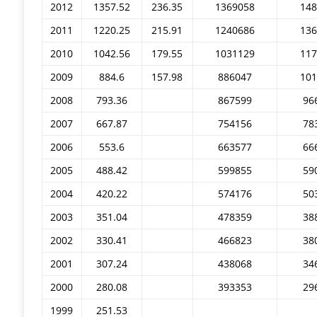
2012
1357.52
236.35
1369058
14
2011
1220.25
215.91
1240686
13
2010
1042.56
179.55
1031129
11
2009
884.6
157.98
886047
10
2008
793.36
867599
96
2007
667.87
754156
78
2006
553.6
663577
66
2005
488.42
599855
59
2004
420.22
574176
50
2003
351.04
478359
38
2002
330.41
466823
38
2001
307.24
438068
34
2000
280.08
393353
29
1999
251.53