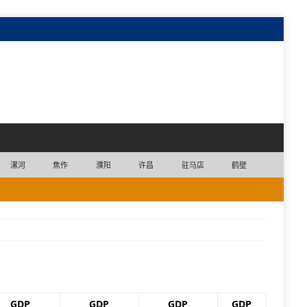
漯河
焦作
濮阳
许昌
驻马店
鹤壁
GDP
GDP
GDP
GDP