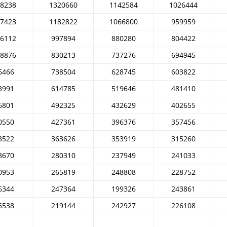
88238
1320660
1142584
1026444
67423
1182822
1066800
959959
76112
997894
880280
804422
18876
830213
737276
694945
6466
738504
628745
603822
3991
614785
519646
481410
6801
492325
432629
402655
0550
427361
396376
357456
3522
363626
353919
315260
8670
280310
237949
241033
0953
265819
248808
228752
6344
247364
199326
243861
6538
219144
242927
226108