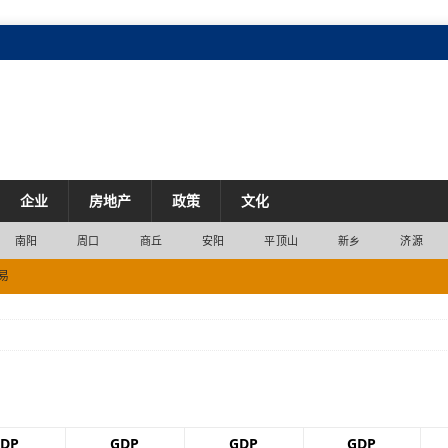
企业
房地产
政策
文化
南阳
周口
商丘
安阳
平顶山
新乡
济源
易
2位
经济
市场
2200列
交通
产业
DP
GDP
GDP
GDP