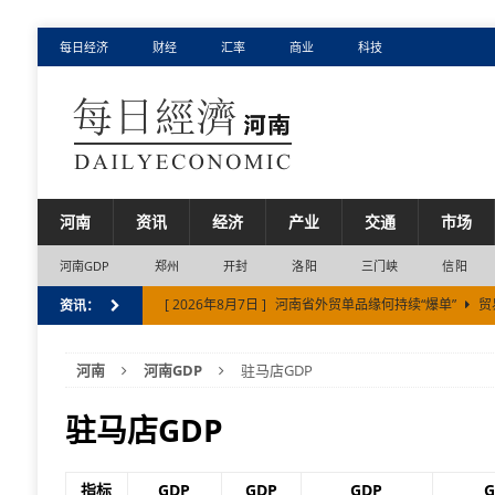
每日经济
财经
汇率
商业
科技
河南
资讯
经济
产业
交通
市场
河南GDP
郑州
开封
洛阳
三门峡
信阳
[ 2026年8月7日 ]
河南省外贸单品缘何持续“爆单”
贸
资讯：
[ 2026年8月6日 ]
新乡市上半年经济增速位居河南省第
河南
河南GDP
驻马店GDP
[ 2026年8月5日 ]
河南省实有经营主体1140.52万户
[ 2026年8月2日 ]
中欧班列（郑州）2026年累计开行突破
驻马店GDP
[ 2026年8月7日 ]
“新新三样”彰显河南省制造新气质
指标
GDP
GDP
GDP
G