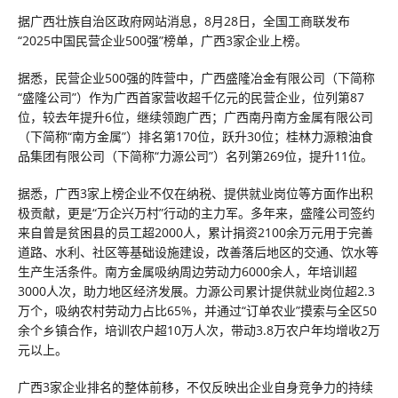
据广西壮族自治区政府网站消息，8月28日，全国工商联发布
“2025中国民营企业500强”榜单，广西3家企业上榜。
据悉，民营企业500强的阵营中，广西盛隆冶金有限公司（下简称
“盛隆公司”）作为广西首家营收超千亿元的民营企业，位列第87
位，较去年提升6位，继续领跑广西；广西南丹南方金属有限公司
（下简称“南方金属”）排名第170位，跃升30位；桂林力源粮油食
品集团有限公司（下简称“力源公司”）名列第269位，提升11位。
据悉，广西3家上榜企业不仅在纳税、提供就业岗位等方面作出积
极贡献，更是“万企兴万村”行动的主力军。多年来，盛隆公司签约
来自曾是贫困县的员工超2000人，累计捐资2100余万元用于完善
道路、水利、社区等基础设施建设，改善落后地区的交通、饮水等
生产生活条件。南方金属吸纳周边劳动力6000余人，年培训超
3000人次，助力地区经济发展。力源公司累计提供就业岗位超2.3
万个，吸纳农村劳动力占比65%，并通过“订单农业”摸索与全区50
余个乡镇合作，培训农户超10万人次，带动3.8万农户年均增收2万
元以上。
广西3家企业排名的整体前移，不仅反映出企业自身竞争力的持续