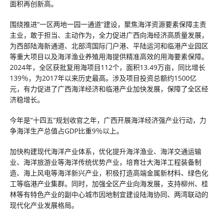
面积再创新高。
围绕推进“一区两地一园一通道”建设，聚焦海洋资源要素保障主责
主业，敢于担当、主动作为，全力促进广西向海经济高质量发展，
为西部陆海新通道、北部湾国际门户港、平陆运河和临港产业园区
等重大项目以及海洋渔业养殖用海提供精准高效的用海要素保障。
2024年，全区获批复用海项目112个，面积13.49万亩，同比增长
139％，为2017年以来历史最高。涉及项目投资总额约1500亿
元，有力促进了广西海洋经济和临港产业加快发展，保障了全区经
济稳增长。
今年是“十四五”规划收官之年，广西开展海洋经济强产业行动，力
争海洋生产总值占GDP比重9％以上。
加快构建现代海洋产业体系，优化提升海洋渔业、海洋交通运输
业、海洋旅游业等海洋传统优势产业，培育壮大海洋工程装备制
造、海上风电等海洋新兴产业，积极打造高端金属新材料、绿色化
工等临港产业集群。同时，加强全区产业向海发展，支持柳州、桂
林等有特色产业的副中心城市因地制宜建设陆海协同、两湾联动的
现代化产业发展格局。