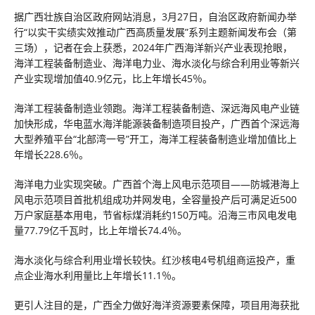
据广西壮族自治区政府网站消息，3月27日，自治区政府新闻办举
行“以实干实绩实效推动广西高质量发展”系列主题新闻发布会（第
三场），记者在会上获悉，2024年广西海洋新兴产业表现抢眼，
海洋工程装备制造业、海洋电力业、海水淡化与综合利用业等新兴
产业实现增加值40.9亿元，比上年增长45％。
海洋工程装备制造业领跑。海洋工程装备制造、深远海风电产业链
加快形成，华电蓝水海洋能源装备制造项目投产，广西首个深远海
大型养殖平台“北部湾一号”开工，海洋工程装备制造业增加值比上
年增长228.6％。
海洋电力业实现突破。广西首个海上风电示范项目——防城港海上
风电示范项目首批机组成功并网发电，全容量投产后可满足近500
万户家庭基本用电，节省标煤消耗约150万吨。沿海三市风电发电
量77.79亿千瓦时，比上年增长74.4％。
海水淡化与综合利用业增长较快。红沙核电4号机组商运投产，重
点企业海水利用量比上年增长11.1％。
更引人注目的是，广西全力做好海洋资源要素保障，项目用海获批