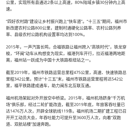
公里，实现所有县通达2条以上高速，80%陆域乡镇30分钟内上高
速。
“四好农村路”建设让乡村振兴跑上“快车道”。“十三五”期间，福州市
新改建农村公路800公里，建制村通硬化公路率、农村公路列养
率、县级农村公路机构设置率均达到100%。
2015年，一声汽笛长鸣，合福铁路让福州跨入“高铁时代”，铁龙穿
梭，“环闽”动车从构想变为现实，福港列车开行，拉近福港两地距
离，福州站一跃成为中国十大铁路枢纽站之一。
截至2019年，福州市铁路运营总里程475公里，高速、快速铁路总
里程342公里。预计“十三五”末，福州市铁路运营里程将达542公
里，福平铁路建成通车，助力闽东北互联互通。
福州机场架起对外开放空中桥梁。2015年，福州机场跻身“千万机
场”俱乐部，经过二轮扩能改造，截至2019年底，年旅客吞吐量已
达1476万人次，开辟全球航线119条。福州机场二期扩建工程已召
开开工动员大会，年吞吐能力可提升至3600万人次，向着“双跑
道、双航站楼”加速奔跑。