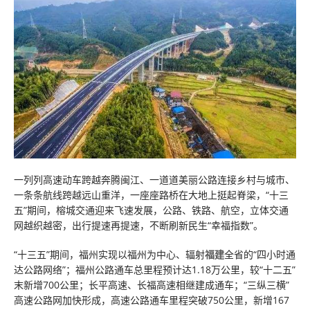
一列列高速动车跨越奔腾闽江、一道道美丽公路连接乡村与城市、
一条条航线跨越远山重洋，一座座路桥在大地上挺起脊梁，“十三
五”期间，榕城交通迎来飞速发展，公路、铁路、航空，立体交通
网越织越密，出行提速再提速，不断刷新民生“幸福指数”。
“十三五”期间，福州实现以福州为中心、辐射
福建
全省的“四小时通
达公路网络”；福州公路通车总里程预计达1.18万公里，较“十二五”
末新增700公里；长平高速、长福高速相继建成通车；“三纵三横”
高速公路网加快形成，高速公路通车里程突破750公里，新增167