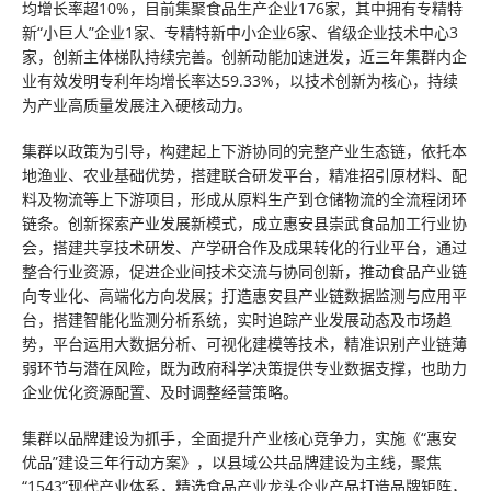
均增长率超10%，目前集聚食品生产企业176家，其中拥有专精特
新“小巨人”企业1家、专精特新中小企业6家、省级企业技术中心3
家，创新主体梯队持续完善。创新动能加速迸发，近三年集群内企
业有效发明专利年均增长率达59.33%，以技术创新为核心，持续
为产业高质量发展注入硬核动力。
集群以政策为引导，构建起上下游协同的完整产业生态链，依托本
地渔业、农业基础优势，搭建联合研发平台，精准招引原材料、配
料及物流等上下游项目，形成从原料生产到仓储物流的全流程闭环
链条。创新探索产业发展新模式，成立惠安县崇武食品加工行业协
会，搭建共享技术研发、产学研合作及成果转化的行业平台，通过
整合行业资源，促进企业间技术交流与协同创新，推动食品产业链
向专业化、高端化方向发展；打造惠安县产业链数据监测与应用平
台，搭建智能化监测分析系统，实时追踪产业发展动态及市场趋
势，平台运用大数据分析、可视化建模等技术，精准识别产业链薄
弱环节与潜在风险，既为政府科学决策提供专业数据支撑，也助力
企业优化资源配置、及时调整经营策略。
集群以品牌建设为抓手，全面提升产业核心竞争力，实施《“惠安
优品”建设三年行动方案》，以县域公共品牌建设为主线，聚焦
“1543”现代产业体系，精选食品产业龙头企业产品打造品牌矩阵，