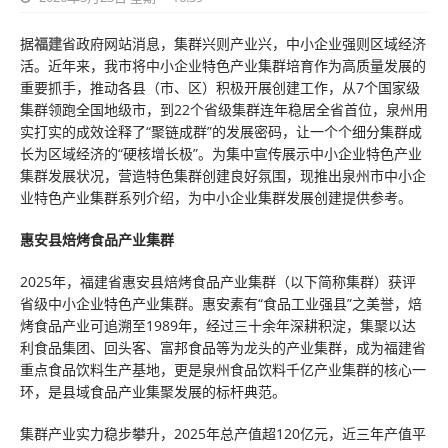
据
福建
省政府网站消息，集群兴则产业兴，中小企业强则区域经济
活。近年来，我市将中小企业特色产业集群培育作为高质量发展的
重要抓手，推动各县（市、区）积极开展创建工作，从7个国家级
集群领跑全国地级市，到22个省级集群连年稳居全省首位，泉州用
实打实的成效诠释了“聚链成群”的发展密码，让一个个细分集群成
长为区域经济的“硬核增长极”。为集中宣传展示中小企业特色产业
集群发展状况，营造特色集群创建良好氛围，现推出泉州市中小企
业特色产业集群系列介绍，为中小企业集群发展创建提供参考。
惠安县焙烤食品产业集群
2025年，福建省惠安县焙烤食品产业集群（以下简称集群）获评
省级中小企业特色产业集群。惠安素有“食品工业强县”之美誉，焙
烤食品产业可追溯至1989年，经过三十余年深耕积淀，集聚以达
利食品集团、回头客、富邦食品等为龙头的产业集群，成为福建省
重点食品饮料生产基地，更是泉州食品饮料千亿产业集群的核心一
环，是县域食品产业集聚发展的标杆典范。
集群产业实力稳步攀升，2025年总产值超120亿元，近三年产值平