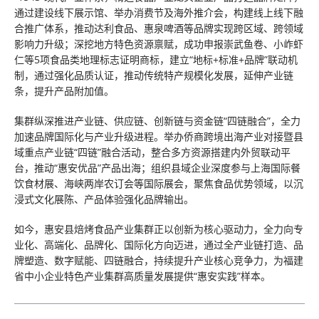
通过建设线下展示馆、举办消费节及海外推介会，构建线上线下融
合推广体系，推动达利食品、惠泉啤酒等品牌实现跨区域、跨领域
影响力升级；深挖地方特色资源禀赋，成功申报崇武鱼卷、小岞虾
仁等5项食品类地理标志证明商标，建立“地标+标准+品牌”联动机
制，通过强化品质认证，推动传统特产规模化发展，延伸产业链
条，提升产品附加值。
集群纵深推进产业链、供应链、创新链与资金链“四链融合”，全力
加速品牌国际化与产业升级进程。举办侨商跨境出海产业对接暨县
域重点产业链“四链”融合活动，整合多方资源搭建内外贸联动平
台，推动“惠安优品”产品出海；组织县域企业深度参与上海国际餐
饮食材展、海峡两岸农订会等国际展会，聚焦食品优势领域，以沉
浸式文化展陈、产品体验强化品牌输出。
如今，惠安县焙烤食品产业集群正以创新为核心驱动力，全力向专
业化、高端化、品牌化、国际化方向迈进，通过全产业链打造、品
牌塑造、数字赋能、四链融合，持续提升产业核心竞争力，为福建
省中小企业特色产业集群高质量发展提供“惠安实践”样本。