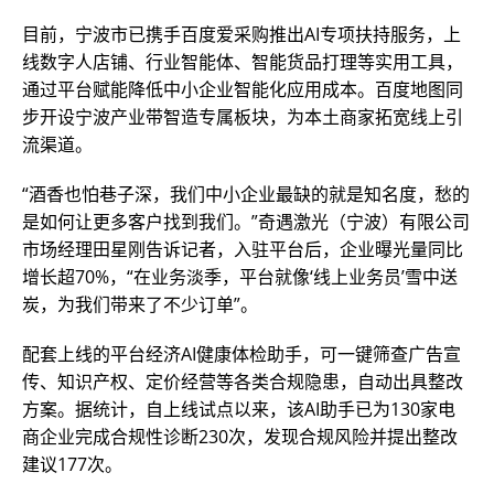
目前，宁波市已携手百度爱采购推出AI专项扶持服务，上
线数字人店铺、行业智能体、智能货品打理等实用工具，
通过平台赋能降低中小企业智能化应用成本。百度地图同
步开设宁波产业带智造专属板块，为本土商家拓宽线上引
流渠道。
“酒香也怕巷子深，我们中小企业最缺的就是知名度，愁的
是如何让更多客户找到我们。”奇遇激光（宁波）有限公司
市场经理田星刚告诉记者，入驻平台后，企业曝光量同比
增长超70%，“在业务淡季，平台就像‘线上业务员’雪中送
炭，为我们带来了不少订单”。
配套上线的平台经济AI健康体检助手，可一键筛查广告宣
传、知识产权、定价经营等各类合规隐患，自动出具整改
方案。据统计，自上线试点以来，该AI助手已为130家电
商企业完成合规性诊断230次，发现合规风险并提出整改
建议177次。