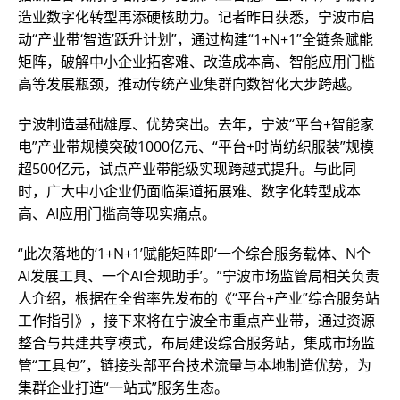
造业数字化转型再添硬核助力。记者昨日获悉，宁波市启
动“产业带‘智造’跃升计划”，通过构建“1+N+1”全链条赋能
矩阵，破解中小企业拓客难、改造成本高、智能应用门槛
高等发展瓶颈，推动传统产业集群向数智化大步跨越。
宁波制造基础雄厚、优势突出。去年，宁波“平台+智能家
电”产业带规模突破1000亿元、“平台+时尚纺织服装”规模
超500亿元，试点产业带能级实现跨越式提升。与此同
时，广大中小企业仍面临渠道拓展难、数字化转型成本
高、AI应用门槛高等现实痛点。
“此次落地的‘1+N+1’赋能矩阵即‘一个综合服务载体、N个
AI发展工具、一个AI合规助手’。”宁波市场监管局相关负责
人介绍，根据在全省率先发布的《“平台+产业”综合服务站
工作指引》，接下来将在宁波全市重点产业带，通过资源
整合与共建共享模式，布局建设综合服务站，集成市场监
管“工具包”，链接头部平台技术流量与本地制造优势，为
集群企业打造“一站式”服务生态。