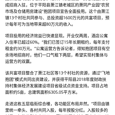
成招商入驻，位于平阳县萧江镇老城区的萧同产业园“农贸
市场及仓储用房建设”抱团项目宣告全面投用。这个由萧江
镇13个村社共同参与、总投资超1600万元的共富项目，预
计每年可为当地带来超80万元的收入。
项目投用的经济效益已快速显现。开业仅两周，酒店公寓
入住率已超过60%。“我们已签订15年长期租约，每年支付
租金约30万元。”公寓运营方告诉记者，得知抱团项目有空
余场地招商时，他们一口气租下两层，希望实现村集体与
运营方的双赢。
该共富项目整合了萧江社区等13个村社的资源，通过“飞地
抱团”模式共同出资建设，并获得平阳县2018年度财政扶
持村集体经济发展建设项目省级试点资金支持。项目占地
面积约5亩，总建筑面积6305.05平方米。
走进这栋五层临街综合楼，各功能区布局井然。“项目由镇
里统一牵头、各村共同入股，每年按股分红。入股较多的