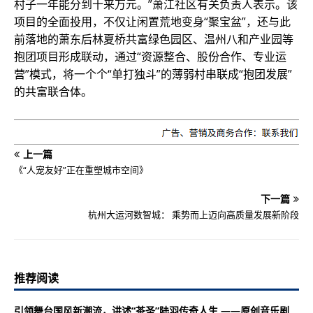
村子一年能分到十来万元。”萧江社区有关负责人表示。该
项目的全面投用，不仅让闲置荒地变身“聚宝盆”，还与此
前落地的萧东后林夏桥共富绿色园区、温州八和产业园等
抱团项目形成联动，通过“资源整合、股份合作、专业运
营”模式，将一个个“单打独斗”的薄弱村串联成“抱团发展”
的共富联合体。
上一篇
《“人宠友好”正在重塑城市空间》
下一篇
杭州大运河数智城： 乘势而上迈向高质量发展新阶段
推荐阅读
引领舞台国风新潮流，讲述“茶圣”陆羽传奇人生 ——原创音乐剧