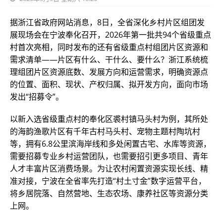
据浙江省政府网站消息，8日，全省深化乡村片区组团发
展现场会在宁波奉化召开，2026年第一批共94个省级重点
村首次亮相，同时发布的还有省级重点村组团片区资源和
需求清单——片区有什么、干什么、要什么？浙江系统梳
理组团片区资源底数、发展方向和运营需求，明确资源点
的位置、面积、现状、产权归属、拟开发方向，面向市场
发出“招募令”。
以新入选省级重点村的奉化区裘村镇马头村为例，其所处
的海韵渔歌片区有千年古村马头村、宠物主题村陶坑村
等，拥有6.8公里滨海岸线和多处闲置古宅、水库等资源，
需要招募专业乡村运营团队，也需要招引更多项目、青年
人才丰富片区消费场景。为让农村闲置资源实现长线、精
准对接，宁波在全省率先打造“村土寸金”数字运营平台，
将乡居院落、自然营地、生态农场、康养社区等资源分类
上网。