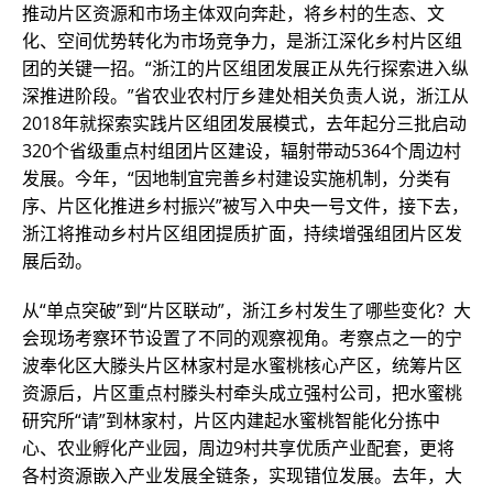
推动片区资源和市场主体双向奔赴，将乡村的生态、文
化、空间优势转化为市场竞争力，是浙江深化乡村片区组
团的关键一招。“浙江的片区组团发展正从先行探索进入纵
深推进阶段。”省农业农村厅乡建处相关负责人说，浙江从
2018年就探索实践片区组团发展模式，去年起分三批启动
320个省级重点村组团片区建设，辐射带动5364个周边村
发展。今年，“因地制宜完善乡村建设实施机制，分类有
序、片区化推进乡村振兴”被写入中央一号文件，接下去，
浙江将推动乡村片区组团提质扩面，持续增强组团片区发
展后劲。
从“单点突破”到“片区联动”，浙江乡村发生了哪些变化？大
会现场考察环节设置了不同的观察视角。考察点之一的宁
波奉化区大滕头片区林家村是水蜜桃核心产区，统筹片区
资源后，片区重点村滕头村牵头成立强村公司，把水蜜桃
研究所“请”到林家村，片区内建起水蜜桃智能化分拣中
心、农业孵化产业园，周边9村共享优质产业配套，更将
各村资源嵌入产业发展全链条，实现错位发展。去年，大