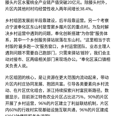
滕头片区水蜜桃全产业链产值突破20亿元。除滕头村外，
片区内其他村村均经营性收入两年间增长38.4%。
乡村组团发展前半段靠建设，后半段靠运营。另一个考察
点宁波奉化区东山村是雪窦乡履片区的重点村。为及时解
决乡村运营中遇到的问题，奉化创新搭建“为你营”服务体
系，其中一个乡创服务驿站就落在东山村。“这里相当于农
村版的‘最多跑一次’服务窗口，乡村运营团队、业态主理人
遇到问题不需要自己跑部门，只需来驿站‘摇铃’，我们会主
动对接市、区两级相关部门来现场办公。”奉化区溪口镇相
关负责人说。
片区组团的核心，是让资源在更大范围内流动起来，带动
片区内村庄协同发展、抱团共富。引导各类要素向乡村流
动、在片区优化组合，浙江持续探索兴村富民新路径。数
据显示，目前浙江特色农业片区占比达75%，90%的片区
开展了乡村运营，96%的片区建立了利益联结机制，片区
内60%的行政村实现基础设施互联共通，96%的片区建成