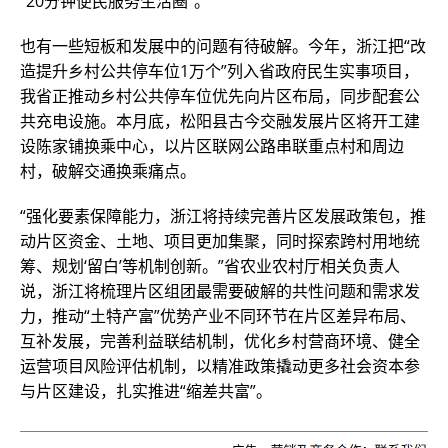
“20分钟便民服务生活圈”。
也有一些短板和发展中的问题有待破解。今年，浙江把“改
造提升乡村公共停车位1万个”列入省政府民生实事项目，
我省正推动乡村公共停车位优先向片区布局，同步配套公
共充电设施。本月底，松阳县古今交融发展片区将开工建
设陈家铺换乘中心，以片区联网公路串联重点村和周边
村，破解交通换乘痛点。
“强化要素保障能力，浙江将持续完善片区发展政策包，推
动片区资金、土地、项目更加集聚，同时探索跨村用地统
筹、规划‘留白’等机制创新。”省农业农村厅相关负责人
说，浙江将梳理片区组团最需要破解的共性问题和需求发
力，推动“土特产富”优势产业不同环节在片区差异布局、
互补发展，完善利益联结机制，优化乡村营商环境、健全
运营项目风险评估机制，以精准政策撬动更多社会资本参
与片区建设，扎实推进“缩差共富”。