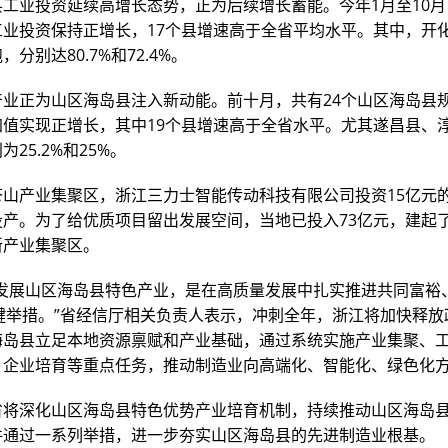
工业投资延续高增长态势，正为后续增长蓄能。今年1月至10月
工业投资保持正增长，17个县增速高于全省平均水平。其中，开
分别达80.7%和72.4%。
产业正为山区海岛县注入新动能。前十月，共有24个山区海岛县
加值实现正增长，其中19个县增速高于全省水平。尤其遂昌县、
25.2%和25%。
苍山产业集聚区，浙江三力士智能传动科技有限公司投资15亿元
产。为了给优质项目留出发展空间，当地已投入73亿元，建起了
新产业集聚区。
宜发展山区海岛县特色产业，是在高质量发展中扎实推进共同富裕、
关键举措。”省经信厅相关负责人表示，冲刺全年，浙江将加快释放
海岛县立足本地资源禀赋和产业基础，通过系统实施产业集聚、
、企业培育等重点任务，推动制造业向高端化、智能化、绿色化
省将深化山区海岛县特色优势产业培育机制，持续推动山区海岛
并通过一系列举措，进一步夯实山区海岛县的先进制造业根基。