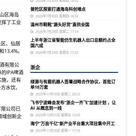
2026年7月30日 星期四 18:32
普陀区探索打通海岛科创堵点
江山区海岛
2026年7月30日 星期四 18:32
发挥了工业
温州市鞋靴“源头好货”直供全国
2026年7月28日 星期二 17:19
上半年浙江省智能仿生机器人出口总额约占全
头区、仙居
国六成
13.4%。
2026年7月24日 星期五 13:35
啤酒有限公
浙企
的IPA啤酒
实施，还有
绿源与有鹿机器人签署战略合作协议，首批订
一方水饮、
单10万套
2025年11月18日 星期二 20:23
飞书宁波峰会发布“浙企一齐飞”加速计划 ，让
AI 从概念到一线
有限公司已
2025年10月31日 星期五 13:20
领域创新企
海宁“万亩千亿”新产业平台重大项目集中开工
2024年11月25日 星期一 17:10