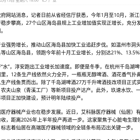
2月13日 星期六 18:06
产业
政府网站消息，记者日前从省经信厅获悉，今年1月至10月，浙
济稳步攀高，27个山区海岛县规上工业增加值实现正增长，充分
用。
产业强势增长，推动山区海岛县加快工业追赶步伐。如温州市洞
等山区海岛县，领跑今年前十月工业增长，分别达21%、13.5%和
好“水”，淳安跑出工业增长加速度。即便是冬季，在杭州千岛湖
里，12条生产线依然火力全开，一瓶瓶无醇啤酒、酒花香气扑鼻
从生产线鱼贯而出。除了千岛湖啤酒27万千升啤酒技改项目正式
、农夫山泉（青溪工厂）等新项目投产达产。此外，玖速水饮、
等项目正加快建设，预计明年陆续投产。
端医疗器械产业也在稳步发展。近日，艾科脉医疗器械（仙居）
收，距离2026年上半年投产再进一步。这家聚焦于心脏电生理
，标志着仙居在高端医疗器械领域的全链条布局迈出关键一步。