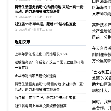
山区海岛县
抖音生活服务启动“心动目的地·来湖州嗨一夏”
区海岛县
活动，助力湖州暑期文旅消费
县增速领跑，
2026年8月5日 星期三 13:36
浙江省11市半年报，藏着3个结构性变化
高新技术
2026年8月4日 星期二 17:53
术产业增
居前，分别为
近期文章
在天台县
上半年浙江省进出口同比增长8.6%
刚刚迎来投
方公里的
过敏性鼻炎年年反复？这三个常见误区你可能
一直在踩
“因地制
金华市跑出项目建设加速度
差距’的
抖音生活服务启动“心动目的地·来湖州嗨一夏”
助力山区
活动，助力湖州暑期文旅消费
规模壮大
浙江省11市半年报，藏着3个结构性变化
同时，我
浙江省电网上半年投资规模创新高
县合作，