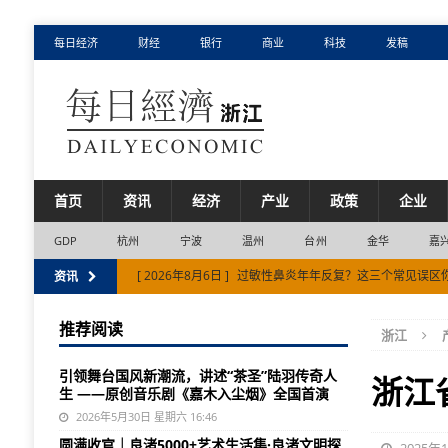
每日经济
财经
银行
商业
科技
发稿
首页
资讯
经济
产业
政策
企业
GDP
杭州
宁波
温州
台州
金华
嘉
[ 2026年8月6日 ]
过敏性鼻炎年年反复？这三个常见误区
资讯
[ 2026年8月5日 ]
金华市跑出项目建设加速度
市场
推荐阅读
浙江
[ 2026年8月5日 ]
抖音生活服务启动“心动目的地·来湖州
引领舞台国风新潮流，讲述“茶圣”陆羽传奇人
[ 2026年8月4日 ]
浙江省11市半年报，藏着3个结构性变
浙江
生 ——原创音乐剧《嘉木入尘烟》全国首演
[ 2026年8月7日 ]
上半年浙江省进出口同比增长8.6%
2026年5月30日 星期六 16:46
圆满收官｜良渚5000+艺术生活集·良渚文明探