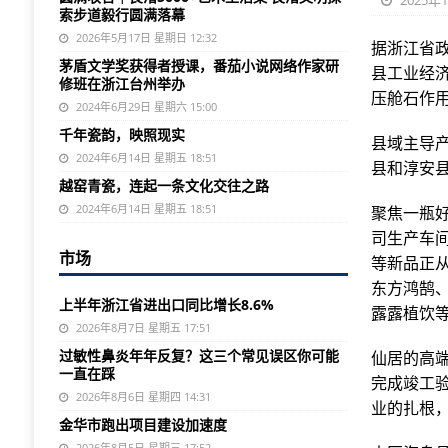
2025年1
索步道毅行圆满落幕
2026年5月17日 星期日 12:32
据浙江省
茅盾文学奖获得者授课，番茄小说网络作家研
县工业经
修班在浙江台州举办
压舱石作
2024年6月29日 星期六 15:00
千年瓷韵，映照现实
县域主导
2024年6月14日 星期五 18:51
县和淳安县
越窑青瓷，连起一条文化交往之路
2024年6月14日 星期五 18:51
聚焦一瓶
司生产车间
市场
等新品正
东方鸿鹄
上半年浙江省进出口同比增长8.6%
露露植饮
2026年8月7日 星期五 17:51
过敏性鼻炎年年反复？这三个常见误区你可能
仙居的高
一直在踩
完成竣工验
2026年8月6日 星期四 14:31
业的扎根
金华市跑出项目建设加速度
2026年8月5日 星期三 17:52