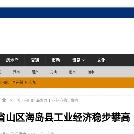
房地产
交通
市场
贸易
文化
兴
湖州
绍兴
舟山
衢州
丽水
你可能一直在踩
市场
产业
浙江省山区海岛县工业经济稳步攀高
嗨一夏”活动，助力湖州暑期文旅消费
市场
化
市场
省山区海岛县工业经济稳步攀高
市场