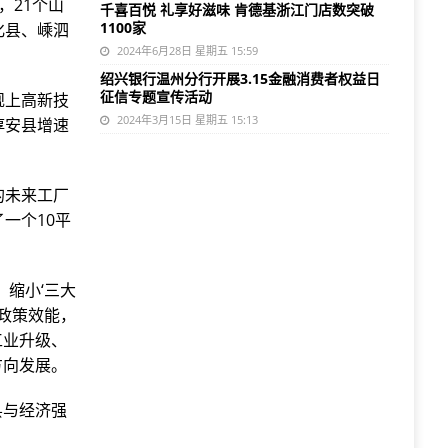
，21个山
千喜百悦 礼享好滋味 肯德基浙江门店数突破
1100家
化县、嵊泗
2024年6月28日 星期五 15:59
绍兴银行温州分行开展3.15金融消费者权益日
征信专题宣传活动
规上高新技
2024年3月15日 星期五 15:13
淳安县增速
的未来工厂
一个10平
缩小‘三大
政策效能，
工业升级、
方向发展。
县与经济强