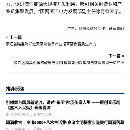
力，促进清洁能源大规模开发利用，吸引相关制造业和产
业链集聚发展。”国网浙江电力发展部副主任徐奇锋表示。
上一篇
浙江省瞄准海洋空天高端装备产业培育蓝色新质生产力
下一篇
黄岩区模具小镇的破局与突围 模具如何以集群与数智撬动千亿产业
推荐阅读
引领舞台国风新潮流，讲述“茶圣”陆羽传奇人生 ——原创音乐剧
《嘉木入尘烟》全国首演
2026年5月30日 星期六 16:46
圆满收官｜良渚5000+艺术生活集·良渚文明探索步道毅行圆满落幕
2026年5月17日 星期日 12:32