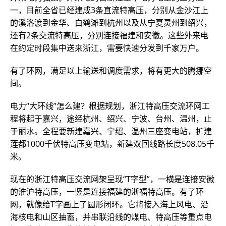
一，目前全省已经建成3条直流特高压，分别从金沙江上
的溪洛渡到金华、白鹤滩到杭州以及从宁夏灵州到绍兴，
还有2条交流特高压，分别连接福建和安徽。这些外来电
在约定时段集中送来浙江，需要快速分发到千家万户。
有了环网，满足以上输送和调度需求，将有更大的腾挪空
间。
电力“大环线”怎么建？根据规划，浙江特高压交流环网工
程将起于嘉兴，途经杭州、绍兴、宁波、台州、温州，止
于丽水。全程要新建嘉兴、宁绍、温州三座变电站，扩建
莲都1000千伏特高压变电站，新建双回线路长度508.05千
米。
现在的浙江特高压交流网架呈现“T字型”，一横是连接安徽
的淮沪特高压，一竖是连接福建的浙福特高压。有了环
网，就像给T字画上了圆形闭环。它将接入海上风电、沿
海核电和山区抽蓄，并串联沿线的煤电、特高压等重点电