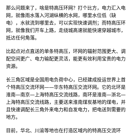
那么问题来了，啥是特高压环网？打个比方，电力汇入电
网，就像雨水落入河湖纵横的水网，哪里水位低（缺
电），水就流到哪里去，可以实现快速调剂；而特高压环
网，就像我们开车上路，走绕城高速就能快速穿越城市，
抵达任何角落。
比起点对点直送的单条特高压，环网的辐射范围更大、调
配空间更广、电力输配更灵活，能更有效利用宝贵的电力
资源。
长三角区域是全国用电负荷中心，已经建成投运世界上首
个特高压交流环网——华东特高压交流环网。它的北环是
淮南—南京—上海特高压交流线路，南环是淮南—浙北—
上海特高压交流线路，主要送来淮南煤炭基地的煤电，并
且快速调配长三角外来电力和自发电力，把电送到需要的
地方。
目前，华北、川渝等地也在打造区域内的特高压交流环