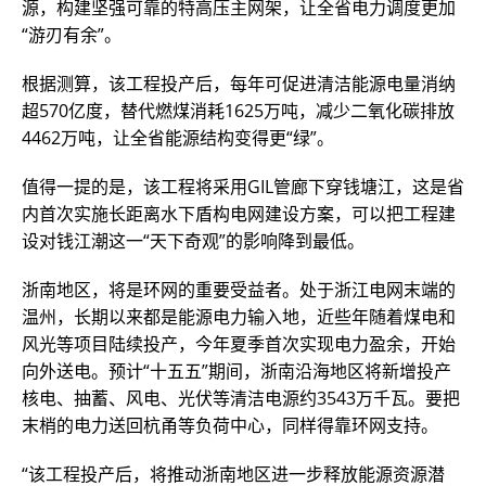
源，构建坚强可靠的特高压主网架，让全省电力调度更加
“游刃有余”。
根据测算，该工程投产后，每年可促进清洁能源电量消纳
超570亿度，替代燃煤消耗1625万吨，减少二氧化碳排放
4462万吨，让全省能源结构变得更“绿”。
值得一提的是，该工程将采用GIL管廊下穿钱塘江，这是省
内首次实施长距离水下盾构电网建设方案，可以把工程建
设对钱江潮这一“天下奇观”的影响降到最低。
浙南地区，将是环网的重要受益者。处于浙江电网末端的
温州，长期以来都是能源电力输入地，近些年随着煤电和
风光等项目陆续投产，今年夏季首次实现电力盈余，开始
向外送电。预计“十五五”期间，浙南沿海地区将新增投产
核电、抽蓄、风电、光伏等清洁电源约3543万千瓦。要把
末梢的电力送回杭甬等负荷中心，同样得靠环网支持。
“该工程投产后，将推动浙南地区进一步释放能源资源潜