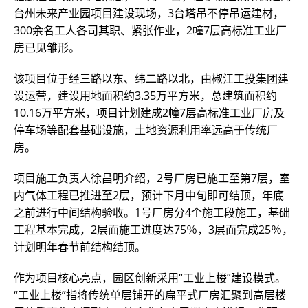
台州未来产业园项目建设现场，3台塔吊不停吊运建材，
300余名工人各司其职、紧张作业，2幢7层高标准工业厂
房已见雏形。
该项目位于经三路以东、纬二路以北，由椒江工投集团建
设运营，建设用地面积约3.35万平方米，总建筑面积约
10.16万平方米，项目计划建成2幢7层高标准工业厂房及
停车场等配套基础设施，土地资源利用率远高于传统厂
房。
项目施工负责人徐昌明介绍，2号厂房已施工至第7层，室
内气体工程已推进至2层，预计下月中旬即可结顶，年底
之前进行中间结构验收。1号厂房分4个施工段施工，基础
工程基本完成，2层面施工进度达75％，3层面完成25％，
计划明年春节前结构结顶。
作为项目核心亮点，园区创新采用“工业上楼”建设模式。
“工业上楼”指将传统单层铺开的扁平式厂房汇聚到高层楼