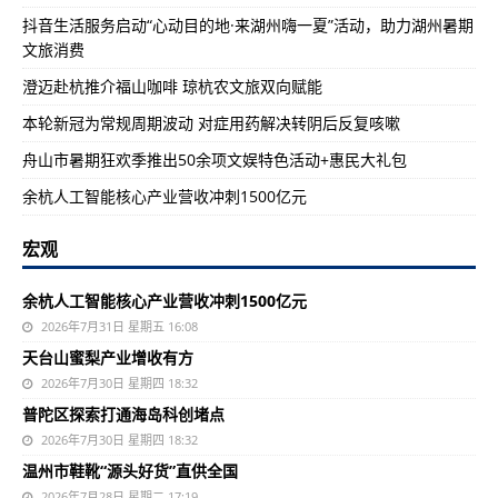
抖音生活服务启动“心动目的地·来湖州嗨一夏”活动，助力湖州暑期
文旅消费
澄迈赴杭推介福山咖啡 琼杭农文旅双向赋能
本轮新冠为常规周期波动 对症用药解决转阴后反复咳嗽
舟山市暑期狂欢季推出50余项文娱特色活动+惠民大礼包
余杭人工智能核心产业营收冲刺1500亿元
宏观
余杭人工智能核心产业营收冲刺1500亿元
2026年7月31日 星期五 16:08
天台山蜜梨产业增收有方
2026年7月30日 星期四 18:32
普陀区探索打通海岛科创堵点
2026年7月30日 星期四 18:32
温州市鞋靴“源头好货”直供全国
2026年7月28日 星期二 17:19