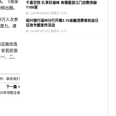
高。《我家
千喜百悦 礼享好滋味 肯德基浙江门店数突破
1100家
频频出圈。
2024年6月28日 星期五 15:59
8万人次参
绍兴银行温州分行开展3.15金融消费者权益日
征信专题宣传活动
费潜力。通
2024年3月15日 星期五 15:13
础设施改造
，安若民宿
省一、二、
下一篇
20年领跑全省