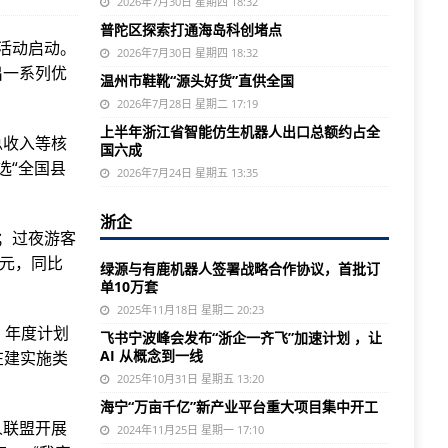
2026年7月30日 星期四 18:32
普陀区探索打通海岛科创堵点
费活动启动。
2026年7月30日 星期四 18:32
出一系列优
温州市鞋靴“源头好货”直供全国
2026年7月28日 星期二 17:19
上半年浙江省智能仿生机器人出口总额约占全
总收入等核
国六成
选“全国县
2026年7月24日 星期五 13:35
浙企
三；过夜游客
亿元，同比
绿源与有鹿机器人签署战略合作协议，首批订
单10万套
2025年11月18日 星期二 20:23
，年度计划
飞书宁波峰会发布“浙企一齐飞”加速计划 ，让
AI 从概念到一线
”在建实施类
2025年10月31日 星期五 13:20
海宁“万亩千亿”新产业平台重大项目集中开工
人联盟开展
2024年11月25日 星期一 17:10