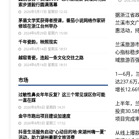
2025年
索步道毅行圆满落幕
2026年5月17日 星期日 12:32
据浙江省政
茅盾文学奖获得者授课，番茄小说网络作家研
兰溪市文
修班在浙江台州举办
惠活动，
2024年6月29日 星期六 15:00
千年瓷韵，映照现实
兰溪旅游
2024年6月14日 星期五 18:51
心指标稳
越窑青瓷，连起一条文化交往之路
域旅游百
2024年6月14日 星期五 18:51
1—6月，
市场
达237.
增长12.
过敏性鼻炎年年反复？这三个常见误区你可能
一直在踩
上半年，
2026年8月6日 星期四 14:31
投资30.
金华市跑出项目建设加速度
项目完成率
2026年8月5日 星期三 17:52
抖音生活服务启动“心动目的地·来湖州嗨一夏”
从线上爆
活动，助力湖州暑期文旅消费