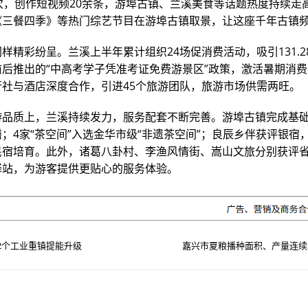
次，创作短视频20余条，游埠古镇、兰溪美食等话题热度持续走
《三餐四季》等热门综艺节目在游埠古镇取景，让这座千年古镇
样精彩纷呈。兰溪上半年累计组织24场促消费活动，吸引131.2
前后推出的“中高考学子凭准考证免费游景区”政策，激活暑期消
行社与酒店深度合作，引进45个旅游团队，旅游市场供需两旺。
游品质上，兰溪持续发力，服务配套不断完善。游埠古镇完成基
；4家“茶空间”入选金华市级“非遗茶空间”；良辰乡伴获评银宿
民宿培育。此外，诸葛八卦村、李渔风情街、嵩山文旅分别获评
驿站，为游客提供更贴心的服务体验。
2个工业重镇提能升级
嘉兴市夏粮播种面积、产量连续