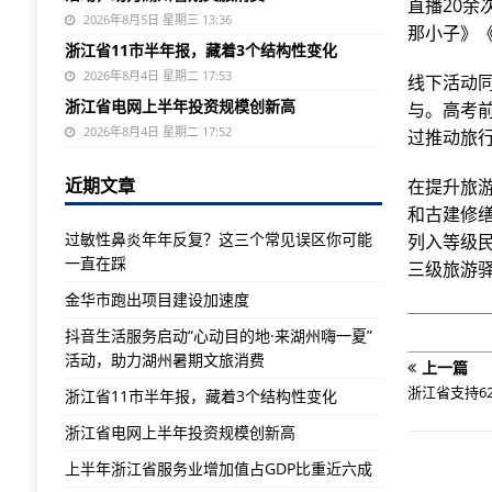
直播20余
2026年8月5日 星期三 13:36
那小子》
浙江省11市半年报，藏着3个结构性变化
2026年8月4日 星期二 17:53
线下活动同
浙江省电网上半年投资规模创新高
与。高考
2026年8月4日 星期二 17:52
过推动旅
近期文章
在提升旅
和古建修缮
过敏性鼻炎年年反复？这三个常见误区你可能
列入等级
一直在踩
三级旅游
金华市跑出项目建设加速度
抖音生活服务启动“心动目的地·来湖州嗨一夏”
活动，助力湖州暑期文旅消费
上一篇
浙江省支持6
浙江省11市半年报，藏着3个结构性变化
浙江省电网上半年投资规模创新高
上半年浙江省服务业增加值占GDP比重近六成