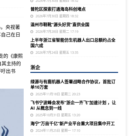
2026年7月30日 星期四 18:32
普陀区探索打通海岛科创堵点
2026年7月30日 星期四 18:32
温州市鞋靴“源头好货”直供全国
办。央视著
2026年7月28日 星期二 17:19
享自己在日
上半年浙江省智能仿生机器人出口总额约占全
国六成
2026年7月24日 星期五 13:35
走的《康熙
自其主持的
浙企
呼吁出书
绿源与有鹿机器人签署战略合作协议，首批订
单10万套
2025年11月18日 星期二 20:23
飞书宁波峰会发布“浙企一齐飞”加速计划 ，让
AI 从概念到一线
2025年10月31日 星期五 13:20
海宁“万亩千亿”新产业平台重大项目集中开工
2024年11月25日 星期一 17:10