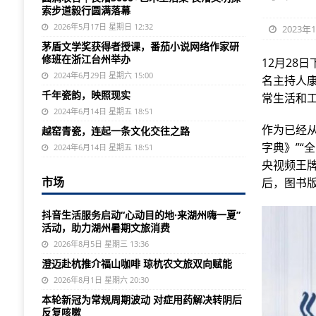
索步道毅行圆满落幕
2026年5月17日 星期日 12:32
2023年1
茅盾文学奖获得者授课，番茄小说网络作家研
修班在浙江台州举办
12月28
2024年6月29日 星期六 15:00
名主持人
千年瓷韵，映照现实
常生活和工
2024年6月14日 星期五 18:51
作为已经
越窑青瓷，连起一条文化交往之路
字典》”“
2024年6月14日 星期五 18:51
央视频王
市场
后，图书
抖音生活服务启动“心动目的地·来湖州嗨一夏”
活动，助力湖州暑期文旅消费
2026年8月5日 星期三 13:36
澄迈赴杭推介福山咖啡 琼杭农文旅双向赋能
2026年8月1日 星期六 20:30
本轮新冠为常规周期波动 对症用药解决转阴后
反复咳嗽