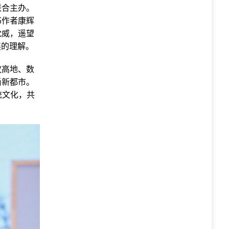
联合主办。
书作者康辉
沈威，遥望
展的理解。
放高地、数
尚新都市。
统文化，共