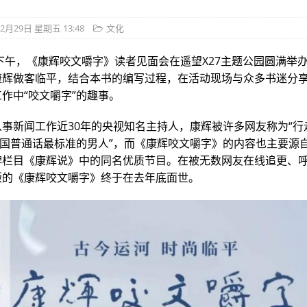
2月29日 星期五 13:48
文化
日下午，《康辉咬文嚼字》读者见面会在遥望X27主题公园圆满举
康辉做客临平，结合本书的编写过程，在活动现场与众多书迷分
作中“咬文嚼字”的趣事。
从事新闻工作近30年的央视知名主持人，康辉被许多网友称为“行
全国普通话最标准的男人”，而《康辉咬文嚼字》的内容也主要源
牌栏目《康辉说》中的同名优质节目。在被无数网友在线追更、
版的《康辉咬文嚼字》终于在去年底面世。