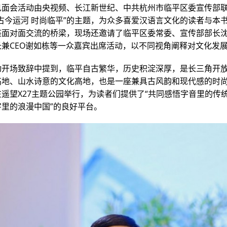
见面会活动由央视频、长江新世纪、中共杭州市临平区委宣传部
古今运河 时尚临平”的主题，为众多喜爱汉语言文化的读者与本
座面对面交流的桥梁，现场还邀请了临平区委常委、宣传部部长
长兼CEO谢如栋等一众嘉宾出席活动，以不同视角阐释对文化发
动开场致辞中提到，临平自古繁华，历史积淀深厚，是长三角开
高地、山水诗意的文化高地，也是一座兼具古风韵和现代感的时
遥望X27主题公园举行，为读者们提供了“共同感悟字音里的传
字里的浪漫中国”的良好平台。