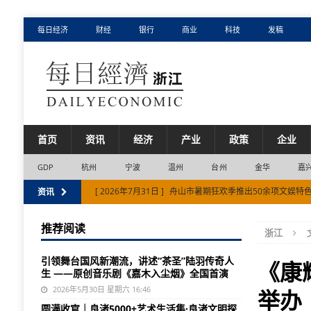
每日经济
财经
银行
商业
科技
发稿
首页
资讯
经济
产业
政策
企业
GDP
杭州
宁波
温州
台州
金华
嘉
[ 2026年7月31日 ]
舟山市暑期狂欢季推出50余项文娱特
资讯
[ 2026年7月31日 ]
余杭人工智能核心产业营收冲刺1500
推荐阅读
浙江
[ 2026年8月5日 ]
抖音生活服务启动“心动目的地·来湖州
引领舞台国风新潮流，讲述“茶圣”陆羽传奇人
[ 2026年8月1日 ]
澄迈赴杭推介福山咖啡 琼杭农文旅双向
《康
生 ——原创音乐剧《嘉木入尘烟》全国首演
[ 2026年7月31日 ]
本轮新冠为常规周期波动 对症用药解
2026年5月30日 星期六 16:46
举办
圆满收官｜良渚5000+艺术生活集·良渚文明探