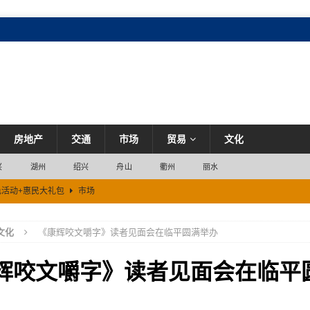
房地产
交通
市场
贸易
文化
兴
湖州
绍兴
舟山
衢州
丽水
色活动+惠民大礼包
市场
亿元
产业
文化
《康辉咬文嚼字》读者见面会在临平圆满举办
嗨一夏”活动，助力湖州暑期文旅消费
市场
赋能
市场
辉咬文嚼字》读者见面会在临平
决转阴后反复咳嗽
市场