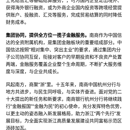
上化结售汇等基础结算服务，，可为国内企业走出境外、
获得海外银行融资，或为外商企业国内投资等跨境经营提
供账户、投融资、汇兑等服务，完成贸易结算的同时降低
财务成本。
集团协同，提供全方位一揽子金融服务。
南商作为中国信
达的全资附属机构，是集团金融板块的重要组成部分。中
国信达按照“相对集中、突出主业”的要求，通过集团内分
子公司协同互促，衔接对客户的早期投资和不良资产处置
两端，金融服务覆盖企业整个生命周期，不断扩大服务维
度与深度，与企业共成长。
风起南方，商聚“浙”里。十五年来，南商中国杭州分行与
地方共进步，与民生同呼吸，与实体齐奋进。面对党的二
十大提出的新任务和新要求，南商银行杭州分行将继续践
行“金融报国”“金融为民”的初心使命，充分发挥特色优势，
以更主动的姿态融入新发展格局，助力浙江“两个先行”发
展目标，为全面实现浙江高质量发展建设共同富裕示范区
添砖加瓦。