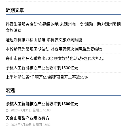
近期文章
抖音生活服务启动“心动目的地·来湖州嗨一夏”活动，助力湖州暑期
文旅消费
澄迈赴杭推介福山咖啡 琼杭农文旅双向赋能
本轮新冠为常规周期波动 对症用药解决转阴后反复咳嗽
舟山市暑期狂欢季推出50余项文娱特色活动+惠民大礼包
余杭人工智能核心产业营收冲刺1500亿元
上半年浙江省“千项万亿”新建项目开工率近95%
宏观
余杭人工智能核心产业营收冲刺1500亿元
2026年7月31日 星期五 16:08
天台山蜜梨产业增收有方
2026年7月30日 星期四 18:32