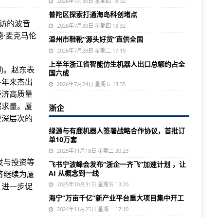
2026年7月30日 星期四 18:32
普陀区探索打通海岛科创堵点
来访的波音
2026年7月30日 星期四 18:32
·麦克马伦
温州市鞋靴“源头好货”直供全国
2026年7月28日 星期二 17:19
上半年浙江省智能仿生机器人出口总额约占全
助。赵东表
国六成
多年来杰出
2026年7月24日 星期五 13:35
经济高质量
需求量。厦
浙企
更深层次的
绿源与有鹿机器人签署战略合作协议，首批订
单10万套
2025年11月18日 星期二 20:23
发与投资等
飞书宁波峰会发布“浙企一齐飞”加速计划 ，让
AI 从概念到一线
将继续为厦
2025年10月31日 星期五 13:20
，进一步促
海宁“万亩千亿”新产业平台重大项目集中开工
2024年11月25日 星期一 17:10