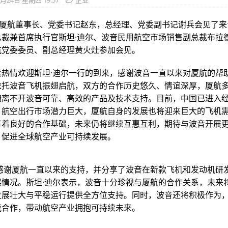
8月24日 星期四 19:57
企业
日，厦航董事长、党委书记赵东，总经理、党委副书记谢兵会见了
总裁兼首席执行官斯坦·迪尔、波音民用航空市场销售副总裁布拉德
航党委委员、副总经理黄火灶参加会见。
兵热情欢迎斯坦·迪尔一行的到来，感谢波音一直以来对厦航的帮
依托波音飞机振翅启航，双方的合作历史悠久、情谊深厚，厦航
绩离不开波音可靠、高效的产品及技术支持。目前，中国已进入
，航空出行市场潜力巨大，厦航自身的发展也将迎来巨大的飞机
有着良好的合作基础，未来仍将继续互惠互利，期待与波音开展
，促进全球航空产业可持续发展。
尔感谢厦航一直以来的支持，并分享了波音在新款飞机和发动机研
展情况。斯坦·迪尔表示，波音十分珍视与厦航的合作关系，未来
发展壮大与平稳运行提供全方位支持。同时，波音还将积极作为
流合作，带动航空产业拥抱可持续未来。