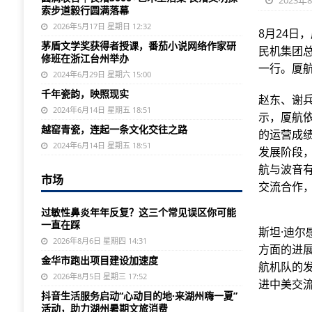
2023年
索步道毅行圆满落幕
2026年5月17日 星期日 12:32
8月24
茅盾文学奖获得者授课，番茄小说网络作家研
民机集团
修班在浙江台州举办
一行。厦
2024年6月29日 星期六 15:00
千年瓷韵，映照现实
赵东、谢
2024年6月14日 星期五 18:51
示，厦航
越窑青瓷，连起一条文化交往之路
的运营成
2024年6月14日 星期五 18:51
发展阶段
航与波音
市场
交流合作
过敏性鼻炎年年反复？这三个常见误区你可能
一直在踩
斯坦·迪
2026年8月6日 星期四 14:31
方面的进
金华市跑出项目建设加速度
航机队的
2026年8月5日 星期三 17:52
进中美交
抖音生活服务启动“心动目的地·来湖州嗨一夏”
活动，助力湖州暑期文旅消费