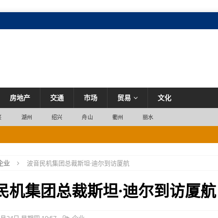
房地产
交通
市场
贸易
文化
兴
湖州
绍兴
舟山
衢州
丽水
嗨一夏”活动，助力湖州暑期文旅消费
市场
企业
波音民机集团总裁斯坦·迪尔到访厦航
化
市场
场
民机集团总裁斯坦·迪尔到访厦航
你可能一直在踩
市场