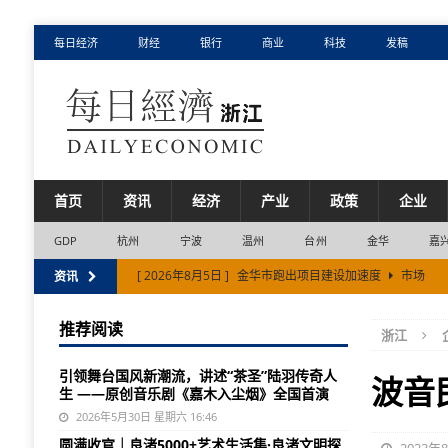
每日经济
财经
银行
商业
科技
发稿
首页
资讯
经济
产业
政策
企业
GDP
杭州
宁波
温州
台州
金华
嘉
[ 2026年8月5日 ]
金华市跑出项目建设加速度
市场
资讯
[ 2026年8月5日 ]
抖音生活服务启动“心动目的地·来湖州
推荐阅读
浙江
[ 2026年8月4日 ]
浙江省11市半年报，藏着3个结构性变
引领舞台国风新潮流，讲述“茶圣”陆羽传奇人
[ 2026年8月4日 ]
浙江省电网上半年投资规模创新高
市
波音
生 ——原创音乐剧《嘉木入尘烟》全国首演
[ 2026年8月6日 ]
过敏性鼻炎年年反复？这三个常见误区
2026年5月30日 星期六 16:46
圆满收官｜良渚5000+艺术生活集·良渚文明探