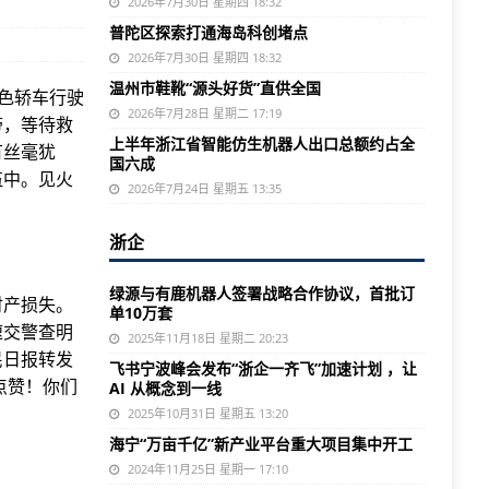
2026年7月30日 星期四 18:32
普陀区探索打通海岛科创堵点
2026年7月30日 星期四 18:32
温州市鞋靴“源头好货”直供全国
白色轿车行驶
2026年7月28日 星期二 17:19
带，等待救
上半年浙江省智能仿生机器人出口总额约占全
有丝毫犹
国六成
伍中。见火
2026年7月24日 星期五 13:35
浙企
绿源与有鹿机器人签署战略合作协议，首批订
财产损失。
单10万套
速交警查明
2025年11月18日 星期二 20:23
民日报转发
飞书宁波峰会发布“浙企一齐飞”加速计划 ，让
们点赞！你们
AI 从概念到一线
2025年10月31日 星期五 13:20
海宁“万亩千亿”新产业平台重大项目集中开工
2024年11月25日 星期一 17:10