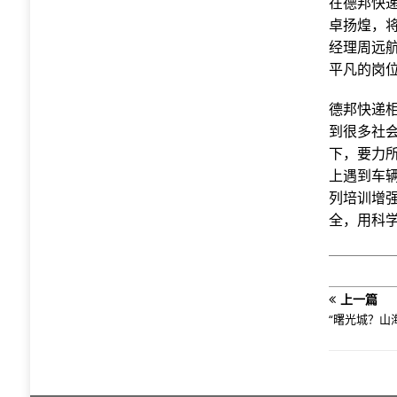
在德邦快
卓扬煌，
经理周远
平凡的岗
德邦快递
到很多社
下，要力
上遇到车
列培训增
全，用科学
上一篇
“曙光城？山