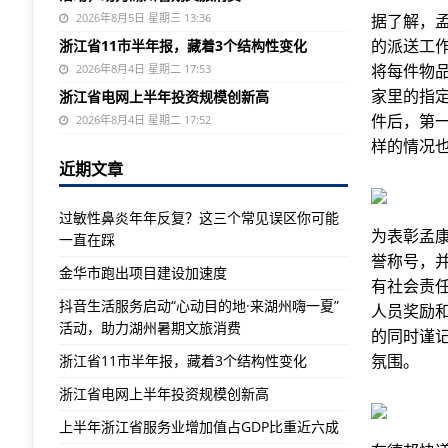
2026年8月5日 星期三 13:36
据了解，孟
的派送工作
浙江省11市半年报，藏着3个结构性变化
将每件物
2026年8月4日 星期二 17:53
家里的指
浙江省电网上半年投资规模创新高
件后，第
2026年8月4日 星期二 17:52
样的情况
近期文章
过敏性鼻炎年年反复？这三个常见误区你可能
为表彰孟
一直在踩
誉称号，并
金华市跑出项目建设加速度
有社会责
抖音生活服务启动“心动目的地·来湖州嗨一夏”
人员奖励
活动，助力湖州暑期文旅消费
的同时谨
氛围。
浙江省11市半年报，藏着3个结构性变化
浙江省电网上半年投资规模创新高
上半年浙江省服务业增加值占GDP比重近六成