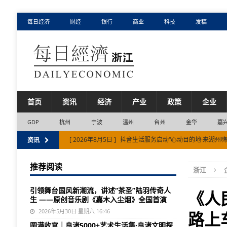
每日经济
财经
银行
商业
科技
发稿
首页
资讯
经济
产业
政策
企业
GDP
杭州
宁波
温州
台州
金华
嘉
[ 2026年8月5日 ]
抖音生活服务启动“心动目的地·来湖州
资讯
[ 2026年8月4日 ]
浙江省11市半年报，藏着3个结构性变
推荐阅读
浙江
[ 2026年8月4日 ]
浙江省电网上半年投资规模创新高
市
引领舞台国风新潮流，讲述“茶圣”陆羽传奇人
[ 2026年8月6日 ]
过敏性鼻炎年年反复？这三个常见误区
《人
生 ——原创音乐剧《嘉木入尘烟》全国首演
[ 2026年8月5日 ]
金华市跑出项目建设加速度
市场
2026年5月30日 星期六 16:46
路上
圆满收官｜良渚5000+艺术生活集·良渚文明探