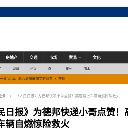
房地产
交通
市场
贸易
文化
兴
湖州
绍兴
舟山
衢州
丽水
嗨一夏”活动，助力湖州暑期文旅消费
市场
化
市场
企业
《人民日报》为德邦快递小哥点赞！高速路上车辆自燃惊险救火
场
你可能一直在踩
市场
民日报》为德邦快递小哥点赞！
车辆自燃惊险救火