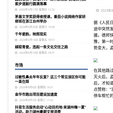
索步道毅行圆满落幕
2026年5月17日 星期日 12:32
2023年
茅盾文学奖获得者授课，番茄小说网络作家研
修班在浙江台州举办
据《人民日
2024年6月29日 星期六 15:00
途中突然
千年瓷韵，映照现实
援。德邦快
2024年6月14日 星期五 18:51
豫，第一
越窑青瓷，连起一条文化交往之路
势变大，
2024年6月14日 星期五 18:51
市场
在其他路
灭火后，
过敏性鼻炎年年反复？这三个常见误区你可能
一直在踩
后，才知
2026年8月6日 星期四 14:31
点赞称：“
金华市跑出项目建设加速度
停车帮忙的
2026年8月5日 星期三 17:52
抖音生活服务启动“心动目的地·来湖州嗨一夏”
活动，助力湖州暑期文旅消费