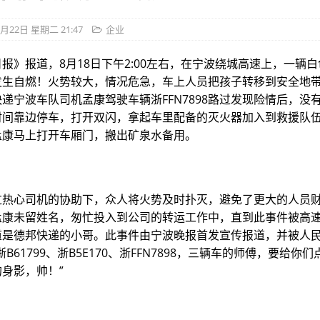
8月22日 星期二 21:47
企业
报》报道，8月18日下午2:00左右，在宁波绕城高速上，一辆
发生自燃！火势较大，情况危急，车上人员把孩子转移到安全地
递宁波车队司机孟康驾驶车辆浙FFN7898路过发现险情后，没
时间靠边停车，打开双闪，拿起车里配备的灭火器加入到救援队
孟康马上打开车厢门，搬出矿泉水备用。
过热心司机的协助下，众人将火势及时扑灭，避免了更大的人员
孟康未留姓名，匆忙投入到公司的转运工作中，直到此事件被高
道是德邦快递的小哥。此事件由宁波晚报首发宣传报道，并被人
浙B61799、浙B5E170、浙FFN7898，三辆车的师傅，要给你
身影，帅！”