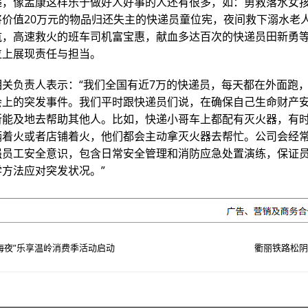
递，像孟康这样乐于做好人好事的人还有很多，如：勇救落水女
将价值20万元的物品归还失主的快递员童位宪，夜间救下溺水老
航，高速救火的班车司机富宝惠，献血多达百次的快递员田新勇
位上展现责任与担当。
相关负责人表示：“我们全国有近7万的快递员，每天都在外面跑
会上的突发事件。我们平时跟快递员们说，在确保自己生命财产
所能及地去帮助其他人。比如，快递小哥车上都配有灭火器，有
辆着火或者店铺着火，他们都会主动拿灭火器去帮忙。公司会经
强员工安全意识，包含日常安全管理和消防应急处置演练，保证
方法应对突发状况。”
海夜”乐享温岭消费季活动启动
衢丽铁路松阴