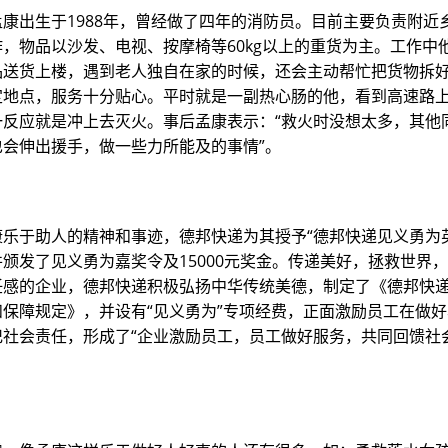
康出生于1988年，曾经做了四年的消防员。目前主要负责附近
，物品以沙发、电视、按摩椅等60kg以上的重货为主。工作中
品送货上楼，遇到老人独自在家的时候，还会主动帮忙把货物拆
定地点，服务十分贴心。平时就是一副热心肠的他，看到高速路
一反应就是冲上去灭火。事后孟康表示：“救火时没想太多，其他
也会伸出援手，做一些力所能及的事情”。
康乐于助人的精神和事迹，德邦快递为其授予“德邦快递见义勇为
颁发了见义勇为嘉奖令及15000元奖金。传递美好，拯救世界
任感的企业，德邦快递积极弘扬中华传统美德，制定了《德邦快
和保障规定》，并设有“见义勇为”专项经费，正面激励员工在做
记社会责任，形成了“企业激励员工，员工做好服务，共同回馈社