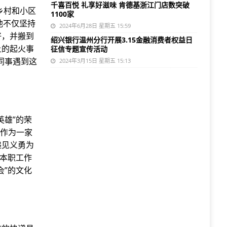
千喜百悦 礼享好滋味 肯德基浙江门店数突破
乡村和小区
1100家
他不仅坚持
2024年6月28日 星期五 15:59
好，并搬到
绍兴银行温州分行开展3.15金融消费者权益日
上的起火事
征信专题宣传活动
同事遇到这
2024年3月15日 星期五 15:13
英雄”的荣
，作为一家
递见义勇为
好本职工作
会”的文化