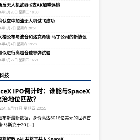
新反无人机武器:6支AK加望远镜
26年5月20日 星期三 18:33
确认空中加油无人机试飞成功
26年5月2日 星期六 20:51
大楼公布与波音和洛克希德·马丁公司的新协议
26年4月4日 星期六 19:28
疑似进行高超音速导弹试验
26年3月27日 星期五 16:21
科技
aceX IPO倒计时：谁能与SpaceX
统治地位匹敌？
26年6月11日 星期四 20:55
福布斯最新数据，身价高达8016亿美元的世界首
隆·马斯克于20
[...]
将解散 xAI 并将其并入 SpaceX