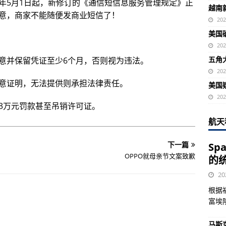
年5月1日起，新修订的《通信短信息服务管理规定》正
越南
，商家不能随便发商业短信了！‌‌
20
美国
20
五角
意并保留凭证至少6个月，否则视为违法。‌‌
20
意证明，无法提供则承担法律责任。‌‌
美国
20
3万元罚款甚至吊销许可证。‌‌
航天
下一篇
Sp
OPPO就母亲节文案致歉
的
20
根据
富埃
马斯克