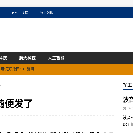
网
BBC中文网
纽约时报
科技
航天科技
人工智能
可“无痕撤回”
新闻
窃取商业机密
新闻
军工
了
小瞳堡：12个月临床数据深度对比，眼轴控制率差距有多大？
新闻
波音
随便发了
20
波音
Ber