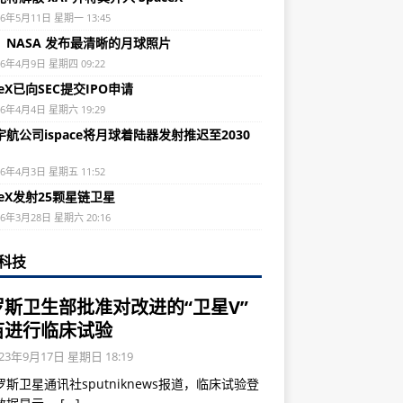
26年5月11日 星期一 13:45
：NASA 发布最清晰的月球照片
26年4月9日 星期四 09:22
ceX已向SEC提交IPO申请
26年4月4日 星期六 19:29
航公司ispace将月球着陆器发射推迟至2030
26年4月3日 星期五 11:52
ceX发射25颗星链卫星
26年3月28日 星期六 20:16
科技
罗斯卫生部批准对改进的“卫星V”
苗进行临床试验
23年9月17日 星期日 18:19
斯卫星通讯社sputniknews报道，临床试验登